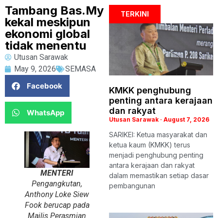
Tambang Bas.My
TERKINI
kekal meskipun
ekonomi global
tidak menentu
Utusan Sarawak
May 9, 2026
SEMASA
Facebook
KMKK penghubung
penting antara kerajaan
dan rakyat
WhatsApp
Utusan Sarawak
August 7, 2026
SARIKEI: Ketua masyarakat dan
ketua kaum (KMKK) terus
menjadi penghubung penting
antara kerajaan dan rakyat
MENTERI
dalam memastikan setiap dasar
Pengangkutan,
pembangunan
Anthony Loke Siew
Fook berucap pada
Majlis Perasmian