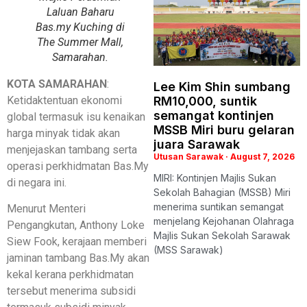
Laluan Baharu
Bas.my Kuching di
The Summer Mall,
Samarahan.
KOTA SAMARAHAN
:
Lee Kim Shin sumbang
Ketidaktentuan ekonomi
RM10,000, suntik
semangat kontinjen
global termasuk isu kenaikan
MSSB Miri buru gelaran
harga minyak tidak akan
juara Sarawak
menjejaskan tambang serta
Utusan Sarawak
August 7, 2026
operasi perkhidmatan Bas.My
MIRI: Kontinjen Majlis Sukan
di negara ini.
Sekolah Bahagian (MSSB) Miri
menerima suntikan semangat
Menurut Menteri
menjelang Kejohanan Olahraga
Pengangkutan, Anthony Loke
Majlis Sukan Sekolah Sarawak
Siew Fook, kerajaan memberi
(MSS Sarawak)
jaminan tambang Bas.My akan
kekal kerana perkhidmatan
tersebut menerima subsidi