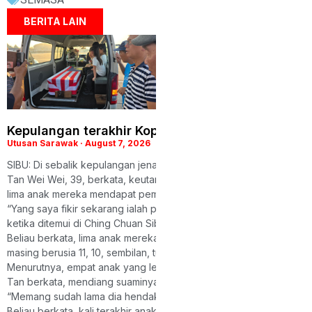
BERITA LAIN
Kepulangan terakhir Koperal Chiu, keluarga iring
Utusan Sarawak
August 7, 2026
SIBU: Di sebalik kepulangan jenazah Koperal Chiu Teck Siong ke k
Tan Wei Wei, 39, berkata, keutamaan beliau ketika ini ialah memas
lima anak mereka mendapat pembiayaan pendidikan yang mencuk
“Yang saya fikir sekarang ialah pendidikan masa depan mereka. M
ketika ditemui di Ching Chuan Sibu Mortuary Hall di Jalan Bukit Lima 
Beliau berkata, lima anak mereka masing-
masing berusia 11, 10, sembilan, tujuh dan empat tahun.
Menurutnya, empat anak yang lebih besar bersekolah di SJK(C) T
Tan berkata, mendiang suaminya telah lama berhasrat untuk dipin
“Memang sudah lama dia hendak berpindah balik ke sini, tetapi be
Beliau berkata, kali terakhir anak-