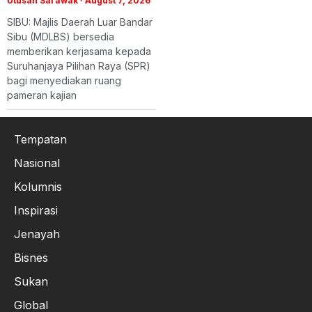
Utusan Sarawak
August 7, 2026
SIBU: Majlis Daerah Luar Bandar
Sibu (MDLBS) bersedia
memberikan kerjasama kepada
Suruhanjaya Pilihan Raya (SPR)
bagi menyediakan ruang
pameran kajian
Tempatan
Nasional
Kolumnis
Inspirasi
Jenayah
Bisnes
Sukan
Global