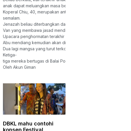
anak dapat meluangkan masa bersama bapa mereka ialah ketika s
Koperal Chiu, 40, merupakan antara tiga anggota polis yang maut 
semalam.
Jenazah beliau diterbangkan dari Lapangan Terbang Pasukan Gera
Van yang membawa jasad mendiang kemudian diiringi kenderaan poli
Upacara penghormatan terakhir akan diadakan di dewan berkena
Abu mendiang kemudian akan disemadikan di Methodist Grace Mem
Dua lagi mangsa yang turut terkorban dalam kejadian itu ialah L
Ketiga-
tiga mereka bertugas di Balai Polis Weston, Beaufort.
Oleh Akun Giman
DBKL mahu contohi
konsep Festival