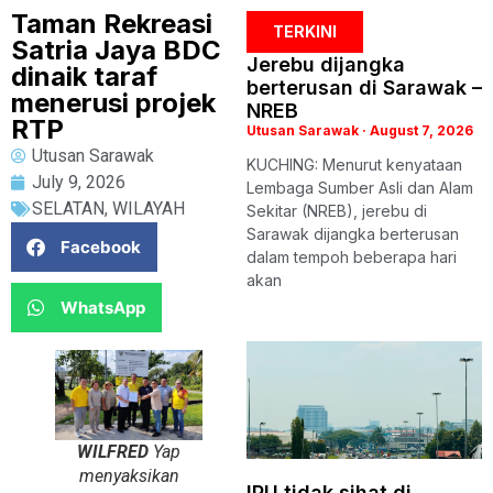
Taman Rekreasi
TERKINI
Satria Jaya BDC
Jerebu dijangka
dinaik taraf
berterusan di Sarawak –
menerusi projek
NREB
RTP
Utusan Sarawak
August 7, 2026
Utusan Sarawak
KUCHING: Menurut kenyataan
July 9, 2026
Lembaga Sumber Asli dan Alam
SELATAN
,
WILAYAH
Sekitar (NREB), jerebu di
Sarawak dijangka berterusan
Facebook
dalam tempoh beberapa hari
akan
WhatsApp
WILFRED
Yap
menyaksikan
IPU tidak sihat di