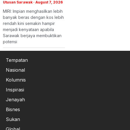
Utusan Sarawak
August 7, 2026
MIRI: Impian menghasilkan lebih
banyak beras dengan kos lebih
rendah kini semakin hampir
menjadi kenyataan apabila
Sarawak berjaya membuktikan
potensi
Tempatan
Nasional
Kolumnis
Inspirasi
Jenayah
Bisnes
Sukan
Global