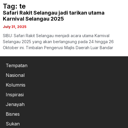
Tag: te
Safari Rakit Selangau jadi tarikan utama
Karnival Selangau 2025
July 31, 2025
SIBU: Safari Rakit Selangau menjadi acara utama Karnival
Selangau 2025 yang akan berlangsung pada 24 hingga 26
Oktober ini. Timbalan Pengerusi Majlis Daerah Luar Bandar
Tempatan
Nasional
Kolumnis
Inspirasi
Jenayah
Bisnes
Sukan