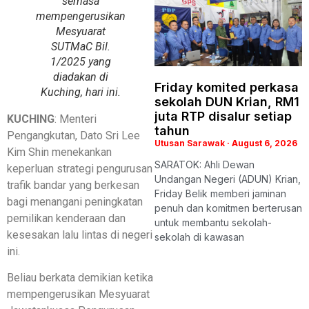
semasa
mempengerusikan
Mesyuarat
SUTMaC Bil.
1/2025 yang
diadakan di
Friday komited perkasa
Kuching, hari ini.
sekolah DUN Krian, RM1
juta RTP disalur setiap
KUCHING
: Menteri
tahun
Pengangkutan, Dato Sri Lee
Utusan Sarawak
August 6, 2026
Kim Shin menekankan
SARATOK: Ahli Dewan
keperluan strategi pengurusan
Undangan Negeri (ADUN) Krian,
trafik bandar yang berkesan
Friday Belik memberi jaminan
bagi menangani peningkatan
penuh dan komitmen berterusan
pemilikan kenderaan dan
untuk membantu sekolah-
kesesakan lalu lintas di negeri
sekolah di kawasan
ini.
Beliau berkata demikian ketika
mempengerusikan Mesyuarat