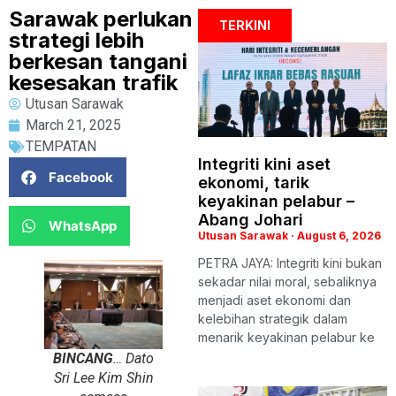
Sarawak perlukan
TERKINI
strategi lebih
berkesan tangani
kesesakan trafik
Utusan Sarawak
March 21, 2025
TEMPATAN
Integriti kini aset
Facebook
ekonomi, tarik
keyakinan pelabur –
Abang Johari
WhatsApp
Utusan Sarawak
August 6, 2026
PETRA JAYA: Integriti kini bukan
sekadar nilai moral, sebaliknya
menjadi aset ekonomi dan
kelebihan strategik dalam
menarik keyakinan pelabur ke
BINCANG
… Dato
Sri Lee Kim Shin