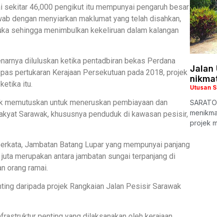
 sekitar 46,000 pengikut itu mempunyai pengaruh besar
wab dengan menyiarkan maklumat yang telah disahkan,
uka sehingga menimbulkan kekeliruan dalam kalangan
narnya diluluskan ketika pentadbiran bekas Perdana
Jalan 
epas pertukaran Kerajaan Persekutuan pada 2018, projek
nikmat
etika itu.
Utusan 
awak memutuskan untuk meneruskan pembiayaan dan
SARATOK:
menikmat
akyat Sarawak, khususnya penduduk di kawasan pesisir,
projek m
g berkata, Jambatan Batang Lupar yang mempunyai panjang
juta merupakan antara jambatan sungai terpanjang di
an orang ramai.
ting daripada projek Rangkaian Jalan Pesisir Sarawak
nfrastruktur penting yang dilaksanakan oleh kerajaan