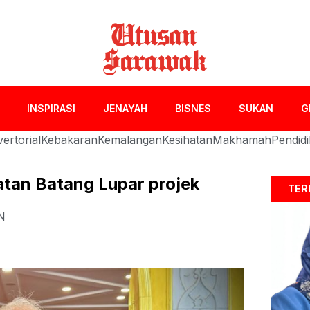
INSPIRASI
JENAYAH
BISNES
SUKAN
G
ertorial
Kebakaran
Kemalangan
Kesihatan
Makhamah
Pendid
an Batang Lupar projek
TER
N