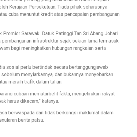
oleh Kerajaan Persekutuan. Tiada pihak seharusnya
 atau cuba menuntut kredit atas pencapaian pembangunan
 Premier Sarawak Datuk Patinggi Tan Sri Abang Johari
pembangunan infrastruktur sejak sekian lama termasuk
 awam bagi meningkatkan hubungan rangkaian serta
dia sosial perlu bertindak secara bertanggungjawab
 sebelum menyiarkannya, dan bukannya menyebarkan
au meraih trafik dalam talian.
arang cubaan memutarbelit fakta, mengelirukan rakyat
k harus dikecam,” katanya.
iasa berwaspada dan tidak berkongsi maklumat dalam
ularan berita palsu.