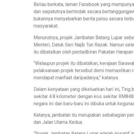
Beliau berkata, laman Facebook yang mempunyai
dan sepatutnya bertindak secara bertanggungja
bukannya menyebarkan berita palsu secara terb
masyarakat.
Menurutnya, projek Jambatan Batang Lupar sebe
Menteri, Datuk Seri Najib Tun Razak. Namun sel
itu dibatalkan oleh pentadbiran Pakatan Harapan k
“Walaupun projek itu dibatalkan, kerajaan Sar
pelaksanaan projek tersebut demi memastikan r
mendapat manfaat daripadanya,” katanya.
Dalam kenyataan yang dikeluarkan hari ini, Tin
sekitar 4.8 kilometer dengan kos sekitar RM848 
negara ini dan baru-baru ini dibuka untuk keguna
Katanya, jambatan itu merupakan sebahagian pen
dan Jalan Utama Kedua.
“Projek Jambatan Batang Lupar adalah inisiatif i