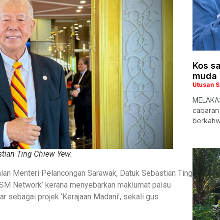
Kos s
muda 
Utusan 
MELAKA:
cabaran
berkahw
tian Ting Chiew Yew.
an Menteri Pelancongan Sarawak, Datuk Sebastian Ting
SM Network’ kerana menyebarkan maklumat palsu
 sebagai projek ‘Kerajaan Madani’, sekali gus