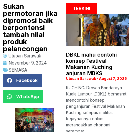
Sukan
TERKINI
permotoran jika
dipromosi baik
berpontensi
tambah nilai
produk
pelancongan
DBKL mahu contohi
Utusan Sarawak
konsep Festival
November 9, 2024
Makanan Kuching
SEMASA
anjuran MBKS
Utusan Sarawak
August 7, 2026
Facebook
KUCHING: Dewan Bandaraya
Kuala Lumpur (DBKL) berhasrat
WhatsApp
mencontohi konsep
penganjuran Festival Makanan
Kuching selepas melihat
kejayaannya dalam
merancakkan ekonomi
setempat,