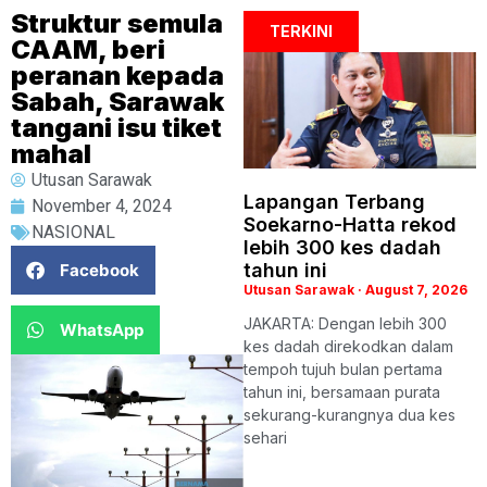
Struktur semula
TERKINI
CAAM, beri
peranan kepada
Sabah, Sarawak
tangani isu tiket
mahal
Utusan Sarawak
Lapangan Terbang
November 4, 2024
Soekarno-Hatta rekod
NASIONAL
lebih 300 kes dadah
tahun ini
Facebook
Utusan Sarawak
August 7, 2026
JAKARTA: Dengan lebih 300
WhatsApp
kes dadah direkodkan dalam
tempoh tujuh bulan pertama
tahun ini, bersamaan purata
sekurang-kurangnya dua kes
sehari