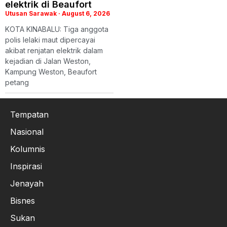
elektrik di Beaufort
Utusan Sarawak
August 6, 2026
KOTA KINABALU: Tiga anggota
polis lelaki maut dipercayai
akibat renjatan elektrik dalam
kejadian di Jalan Weston,
Kampung Weston, Beaufort
petang
Tempatan
Nasional
Kolumnis
Inspirasi
Jenayah
Bisnes
Sukan