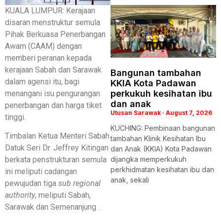
KUALA LUMPUR: Kerajaan
disaran menstruktur semula
Pihak Berkuasa Penerbangan
Awam (CAAM) dengan
memberi peranan kepada
kerajaan Sabah dan Sarawak
Bangunan tambahan
dalam agensi itu, bagi
KKIA Kota Padawan
perkukuh kesihatan ibu
menangani isu pengurangan
dan anak
penerbangan dan harga tiket
Utusan Sarawak
August 7, 2026
tinggi.
KUCHING: Pembinaan bangunan
Timbalan Ketua Menteri Sabah
tambahan Klinik Kesihatan Ibu
Datuk Seri Dr. Jeffrey Kitingan
dan Anak (KKIA) Kota Padawan
berkata penstrukturan semula
dijangka memperkukuh
perkhidmatan kesihatan ibu dan
ini meliputi cadangan
anak, sekali
pewujudan tiga
sub regional
authority
, meliputi Sabah,
Sarawak dan Semenanjung .