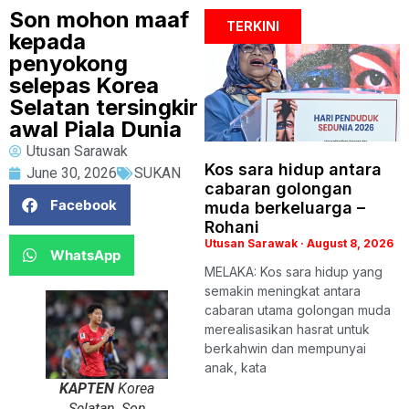
Son mohon maaf
TERKINI
kepada
penyokong
selepas Korea
Selatan tersingkir
awal Piala Dunia
Utusan Sarawak
Kos sara hidup antara
June 30, 2026
SUKAN
cabaran golongan
Facebook
muda berkeluarga –
Rohani
Utusan Sarawak
August 8, 2026
WhatsApp
MELAKA: Kos sara hidup yang
semakin meningkat antara
cabaran utama golongan muda
merealisasikan hasrat untuk
berkahwin dan mempunyai
anak, kata
KAPTEN
Korea
Selatan, Son