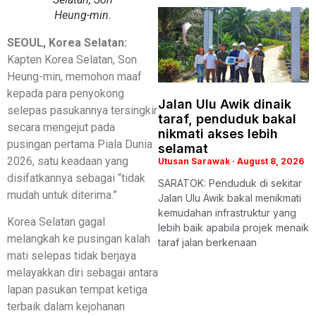
Heung-min.
SEOUL, Korea Selatan:
Kapten Korea Selatan, Son
Heung-min, memohon maaf
kepada para penyokong
Jalan Ulu Awik dinaik
selepas pasukannya tersingkir
taraf, penduduk bakal
secara mengejut pada
nikmati akses lebih
pusingan pertama Piala Dunia
selamat
2026, satu keadaan yang
Utusan Sarawak
August 8, 2026
disifatkannya sebagai “tidak
SARATOK: Penduduk di sekitar
mudah untuk diterima.”
Jalan Ulu Awik bakal menikmati
kemudahan infrastruktur yang
Korea Selatan gagal
lebih baik apabila projek menaik
melangkah ke pusingan kalah
taraf jalan berkenaan
mati selepas tidak berjaya
melayakkan diri sebagai antara
lapan pasukan tempat ketiga
terbaik dalam kejohanan