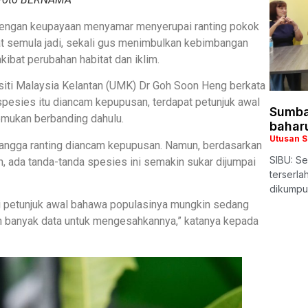
 dengan keupayaan menyamar menyerupai ranting pokok
at semula jadi, sekali gus menimbulkan kebimbangan
bat perubahan habitat dan iklim.
rsiti Malaysia Kelantan (UMK) Dr Goh Soon Heng berkata
spesies itu diancam kepupusan, terdapat petunjuk awal
Sumba
emukan berbanding dahulu.
bahar
Utusan 
erangga ranting diancam kepupusan. Namun, berdasarkan
SIBU: Se
 ada tanda-tanda spesies ini semakin sukar dijumpai
terserl
dikumpu
di petunjuk awal bahawa populasinya mungkin sedang
h banyak data untuk mengesahkannya,” katanya kepada