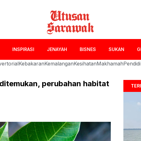
INSPIRASI
JENAYAH
BISNES
SUKAN
G
ertorial
Kebakaran
Kemalangan
Kesihatan
Makhamah
Pendid
 ditemukan, perubahan habitat
TER