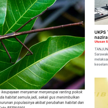
UKPS T
nazira
Utusan 
TANJUNG
Sarawak
melaksa
keselam
an keupayaan menyamar menyerupai ranting pokok
da habitat semula jadi, sekali gus menimbulkan
runan populasinya akibat perubahan habitat dan
 Foto BERNAMA