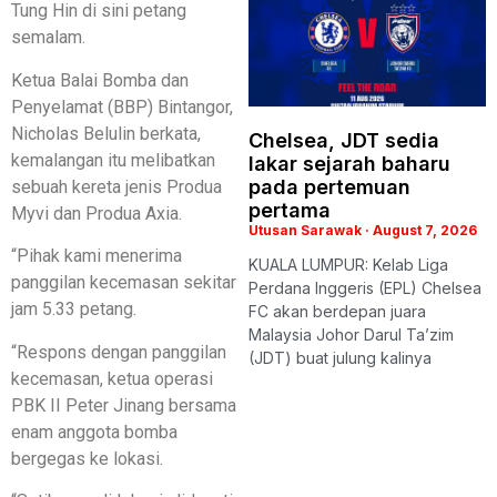
Tung Hin di sini petang
semalam.
Ketua Balai Bomba dan
Penyelamat (BBP) Bintangor,
Nicholas Belulin berkata,
Chelsea, JDT sedia
kemalangan itu melibatkan
lakar sejarah baharu
pada pertemuan
sebuah kereta jenis Produa
pertama
Myvi dan Produa Axia.
Utusan Sarawak
August 7, 2026
“Pihak kami menerima
KUALA LUMPUR: Kelab Liga
panggilan kecemasan sekitar
Perdana Inggeris (EPL) Chelsea
jam 5.33 petang.
FC akan berdepan juara
Malaysia Johor Darul Ta’zim
“Respons dengan panggilan
(JDT) buat julung kalinya
kecemasan, ketua operasi
PBK II Peter Jinang bersama
enam anggota bomba
bergegas ke lokasi.