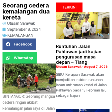
Seorang cedera
TERKINI
kemalangan dua
kereta
Utusan Sarawak
September 8, 2024
KEMALANGAN
Facebook
Runtuhan Jalan
Pahlawan jadi kajian
pengurusan masa
WhatsApp
depan – Tiang
Utusan Sarawak
August 7, 2026
SIBU: Kerajaan Sarawak akan
menjadikan insiden runtuhan
lapan unit rumah kedai di Jalan
Pahlawan pada 13 Februari lalu
sebagai kajian
BINTANGOR: Seorang mangsa
cedera ringan akibat
kemalangan jalan raya di Jalan