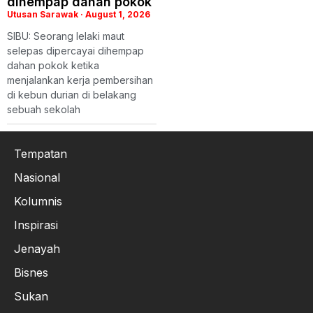
dihempap dahan pokok
Utusan Sarawak
August 1, 2026
SIBU: Seorang lelaki maut
selepas dipercayai dihempap
dahan pokok ketika
menjalankan kerja pembersihan
di kebun durian di belakang
sebuah sekolah
Tempatan
Nasional
Kolumnis
Inspirasi
Jenayah
Bisnes
Sukan