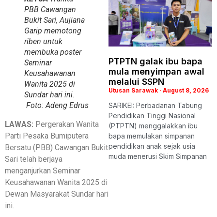
PBB Cawangan
Bukit Sari, Aujiana
Garip memotong
riben untuk
membuka poster
PTPTN galak ibu bapa
Seminar
mula menyimpan awal
Keusahawanan
melalui SSPN
Wanita 2025 di
Utusan Sarawak
August 8, 2026
Sundar hari ini.
Foto: Adeng Edrus
SARIKEI: Perbadanan Tabung
Pendidikan Tinggi Nasional
LAWAS:
Pergerakan Wanita
(PTPTN) menggalakkan ibu
Parti Pesaka Bumiputera
bapa memulakan simpanan
pendidikan anak sejak usia
Bersatu (PBB) Cawangan Bukit
muda menerusi Skim Simpanan
Sari telah berjaya
menganjurkan Seminar
Keusahawanan Wanita 2025 di
Dewan Masyarakat Sundar hari
ini.