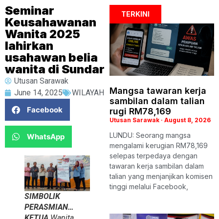
Seminar
TERKINI
Keusahawanan
Wanita 2025
lahirkan
usahawan belia
wanita di Sundar
Utusan Sarawak
Mangsa tawaran kerja
June 14, 2025
WILAYAH
sambilan dalam talian
Facebook
rugi RM78,169
Utusan Sarawak
August 8, 2026
LUNDU: Seorang mangsa
WhatsApp
mengalami kerugian RM78,169
selepas terpedaya dengan
tawaran kerja sambilan dalam
talian yang menjanjikan komisen
tinggi melalui Facebook,
SIMBOLIK
PERASMIAN…
KETUA
Wanita