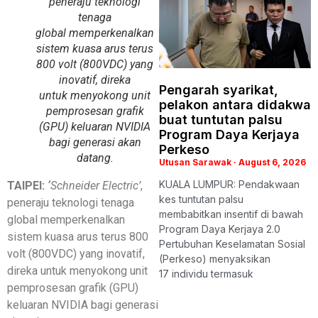
peneraju teknologi
tenaga
global memperkenalkan
sistem kuasa arus terus
800 volt (800VDC) yang
inovatif, direka
Pengarah syarikat,
untuk menyokong unit
pelakon antara didakwa
pemprosesan grafik
buat tuntutan palsu
(GPU) keluaran NVIDIA
Program Daya Kerjaya
bagi generasi akan
Perkeso
datang.
Utusan Sarawak
August 6, 2026
KUALA LUMPUR: Pendakwaan
TAIPEI:
‘
Schneider Electric’
,
kes tuntutan palsu
peneraju teknologi tenaga
membabitkan insentif di bawah
global memperkenalkan
Program Daya Kerjaya 2.0
sistem kuasa arus terus 800
Pertubuhan Keselamatan Sosial
volt (800VDC) yang inovatif,
(Perkeso) menyaksikan
direka untuk menyokong unit
17 individu termasuk
pemprosesan grafik (GPU)
keluaran NVIDIA bagi generasi