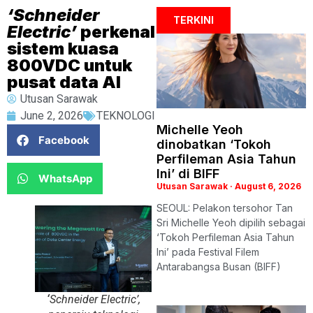
‘Schneider
TERKINI
Electric’
perkenal
sistem kuasa
800VDC untuk
pusat data AI
Utusan Sarawak
June 2, 2026
TEKNOLOGI
Michelle Yeoh
Facebook
dinobatkan ‘Tokoh
Perfileman Asia Tahun
Ini’ di BIFF
WhatsApp
Utusan Sarawak
August 6, 2026
SEOUL: Pelakon tersohor Tan
Sri Michelle Yeoh dipilih sebagai
‘Tokoh Perfileman Asia Tahun
Ini’ pada Festival Filem
Antarabangsa Busan (BIFF)
‘
Schneider Electric’
,