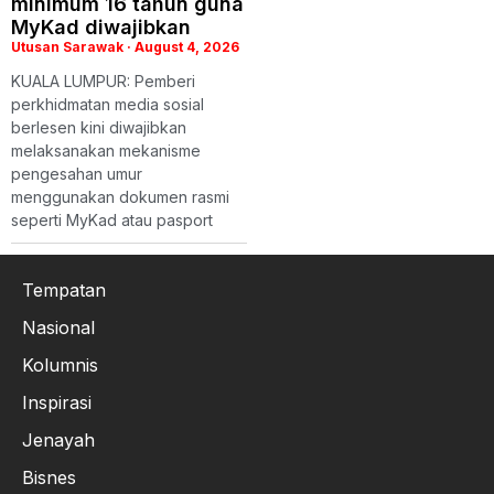
minimum 16 tahun guna
MyKad diwajibkan
Utusan Sarawak
August 4, 2026
KUALA LUMPUR: Pemberi
perkhidmatan media sosial
berlesen kini diwajibkan
melaksanakan mekanisme
pengesahan umur
menggunakan dokumen rasmi
seperti MyKad atau pasport
Tempatan
Nasional
Kolumnis
Inspirasi
Jenayah
Bisnes