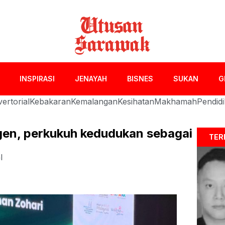
INSPIRASI
JENAYAH
BISNES
SUKAN
G
ertorial
Kebakaran
Kemalangan
Kesihatan
Makhamah
Pendid
gen, perkukuh kedudukan sebagai
TER
I