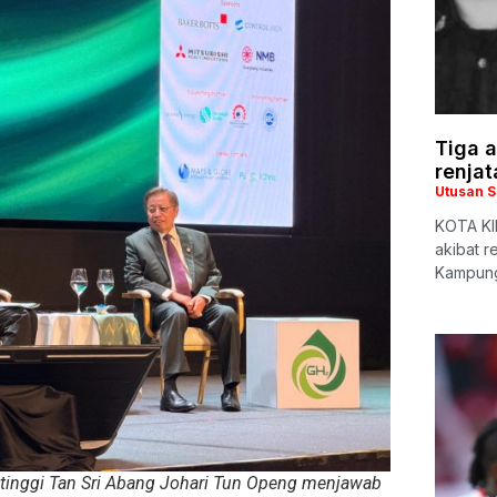
Tiga a
renjat
Utusan 
KOTA KIN
akibat r
Kampung
tinggi Tan Sri Abang Johari Tun Openg menjawab