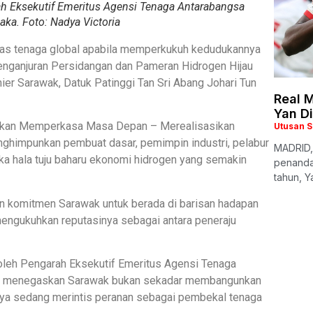
ah Eksekutif Emeritus Agensi Tenaga Antarabangsa
aka. Foto: Nadya Victoria
ntas tenaga global apabila memperkukuh kedudukannya
penganjuran Persidangan dan Pameran Hidrogen Hijau
er Sarawak, Datuk Patinggi Tan Sri Abang Johari Tun
Real M
Yan D
emakan Memperkasa Masa Depan – Merealisasikan
Utusan 
ghimpunkan pembuat dasar, pemimpin industri, pelabur
MADRID,
ka hala tuju baharu ekonomi hidrogen yang semakin
penanda
tahun, Y
n komitmen Sarawak untuk berada di barisan hadapan
engukuhkan reputasinya sebagai antara peneraju
oleh Pengarah Eksekutif Emeritus Agensi Tenaga
ari menegaskan Sarawak bukan sekadar membangunkan
knya sedang merintis peranan sebagai pembekal tenaga