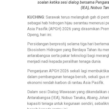
soalan ketika sesi dialog bersama Pengar
(IEA), Nobuo Tan
KUCHING
: Sarawak terus melangkah gah di pe
sebagai hab hidrogen hijau serantau menerusi 
Asia Pasifik (APGH) 2026 yang dirasmikan Premi
Openg, hari ini.
Persidangan berprestij selama tiga hari bert
Ekosistem Hidrogen yang Berdaya Tahan itu men
antarabangsa serta pakar teknologi bagi merang
menjadi nadi kepada peralihan tenaga dunia.
Penganjuran APGH 2026 sekali lagi membuktika
dalam pembangunan tenaga bersih, sekali gus m
ekonomi rendah karbon di rantau Asia Pasifik.
Dalam sesi Dialog Wawasan yang dikendalikan 
Antarabangsa (IEA), Nobuo Tanaka, Abang Joh
kapasiti tenaga untuk kegunaan sendiri, sebali