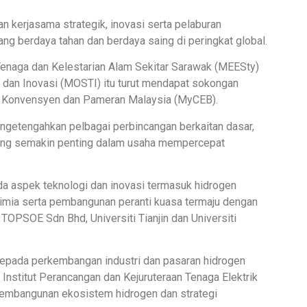
 kerjasama strategik, inovasi serta pelaburan
g berdaya tahan dan berdaya saing di peringkat global.
Tenaga dan Kelestarian Alam Sekitar Sarawak (MEESty)
 dan Inovasi (MOSTI) itu turut mendapat sokongan
o Konvensyen dan Pameran Malaysia (MyCEB).
ngetengahkan pelbagai perbincangan berkaitan dasar,
yang semakin penting dalam usaha mempercepat
a aspek teknologi dan inovasi termasuk hidrogen
okimia serta pembangunan peranti kuasa termaju dengan
 TOPSOE Sdn Bhd, Universiti Tianjin dan Universiti
 kepada perkembangan industri dan pasaran hidrogen
nstitut Perancangan dan Kejuruteraan Tenaga Elektrik
pembangunan ekosistem hidrogen dan strategi