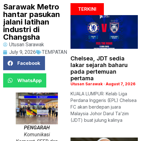
Sarawak Metro
TERKINI
hantar pasukan
jalani latihan
industri di
Changsha
Utusan Sarawak
July 9, 2026
TEMPATAN
Chelsea, JDT sedia
Facebook
lakar sejarah baharu
pada pertemuan
pertama
WhatsApp
Utusan Sarawak
August 7, 2026
KUALA LUMPUR: Kelab Liga
Perdana Inggeris (EPL) Chelsea
FC akan berdepan juara
Malaysia Johor Darul Ta’zim
(JDT) buat julung kalinya
PENGARAH
Komunikasi