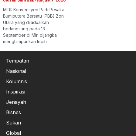
Utusan Sarawak
August 7, 2026
MIRI: Konvensyen Parti Pesaka
Bumiputera Bersatu (PBB) Zon
Utara yang dijadualkan
berlangsung pada 13
September di Miri dijangka
menghimpunkan lebih
Tempatan
Nasional
Kolumnis
Inspirasi
Jenayah
Bisnes
Sukan
Global