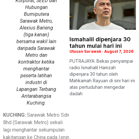
Korporat, SEED dan
Hubungan
Bumiputera
Sarawak Metro,
Alexius Barieng
(tiga kanan)
Ismahalil dipenjara 30
bersama wakil lain
tahun mulai hari ini
daripada Sarawak
Utusan Sarawak
August 7, 2026
Metro dan
PUTRAJAYA: Bekas penyampai
kontraktor ketika
radio Ismahalil Hamzah
menghantar
dipenjara 30 tahun oleh
peserta latihan
Mahkamah Rayuan di sini hari ini
industri di
atas pertuduhan mengedar
Lapangan Terbang
dadah
Antarabangsa
Kuching.
KUCHING:
Sarawak Metro Sdn
Bhd (Sarawak Metro) sekali
lagi menghantar sekumpulan
kakitangan ke China pada Isnin