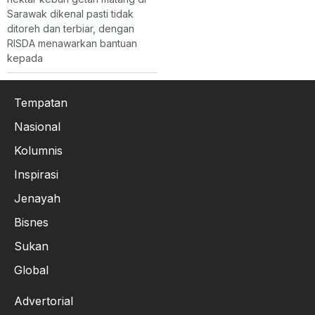
Sarawak dikenal pasti tidak
ditoreh dan terbiar, dengan
RISDA menawarkan bantuan
kepada
Tempatan
Nasional
Kolumnis
Inspirasi
Jenayah
Bisnes
Sukan
Global
Advertorial