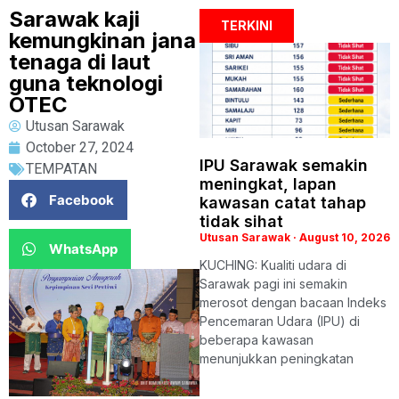
Sarawak kaji
TERKINI
kemungkinan jana
tenaga di laut
guna teknologi
OTEC
Utusan Sarawak
October 27, 2024
IPU Sarawak semakin
TEMPATAN
meningkat, lapan
Facebook
kawasan catat tahap
tidak sihat
Utusan Sarawak
August 10, 2026
WhatsApp
KUCHING: Kualiti udara di
Sarawak pagi ini semakin
merosot dengan bacaan Indeks
Pencemaran Udara (IPU) di
beberapa kawasan
menunjukkan peningkatan