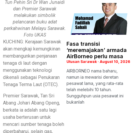
Tun Pehin Sri Dr Wan Junaidi
dan Premier Sarawak
melakukan simbolik
pelancaran buku adat
perkahwinan Melayu Sarawak.
Foto UKAS
KUCHING: Kerajaan Sarawak
Fasa transisi
akan mengkaji kemungkinan
‘meremajakan’ armada
membangunkan penjanaan
AirBorneo perlu masa
Utusan Sarawak
August 10, 2026
tenaga di laut dengan
menggunakan teknologi
AIRBORNEO nama baharu,
dikenali sebagai Penukaran
namun ia mewarisi deretan
pesawat lama, yang rata-rata
Tenaga Terma Laut (OTEC).
telah melebihi 10 tahun.
Premier Sarawak, Tan Sri
Sungguhpun usia pesawat ini
bukanlah
Abang Johari Abang Openg,
berkata ia adalah satu lagi
usaha berterusan untuk
mencari sumber tenaga boleh
diperbaharui, selain gas,