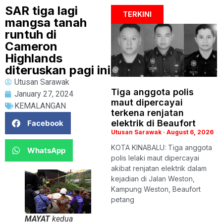
SAR tiga lagi
TERKINI
mangsa tanah
runtuh di
Cameron
Highlands
diteruskan pagi ini
Utusan Sarawak
Tiga anggota polis
January 27, 2024
maut dipercayai
KEMALANGAN
terkena renjatan
elektrik di Beaufort
Facebook
Utusan Sarawak
August 6, 2026
KOTA KINABALU: Tiga anggota
WhatsApp
polis lelaki maut dipercayai
akibat renjatan elektrik dalam
kejadian di Jalan Weston,
Kampung Weston, Beaufort
petang
MAYAT
kedua