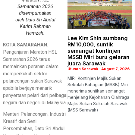
Samarahan 2026
disempurnakan
oleh Dato Sri Abdul
Karim Rahman
Hamzah.
Lee Kim Shin sumbang
RM10,000, suntik
KOTA SAMARAHAN:
semangat kontinjen
Penganjuran Maraton HSL
MSSB Miri buru gelaran
Samarahan 2026 terus
juara Sarawak
memainkan peranan dalam
Utusan Sarawak
August 7, 2026
memperkukuh sektor
MIRI: Kontinjen Majlis Sukan
pelancongan sukan Sarawak
Sekolah Bahagian (MSSB) Miri
apabila berjaya menarik
menerima suntikan semangat
penyertaan pelari dari pelbagai
menjelang Kejohanan Olahraga
negara dan negeri di Malaysia.
Majlis Sukan Sekolah Sarawak
(MSS Sarawak)
Menteri Pelancongan, Industri
Kreatif dan Seni
Persembahan, Dato Sri Abdul