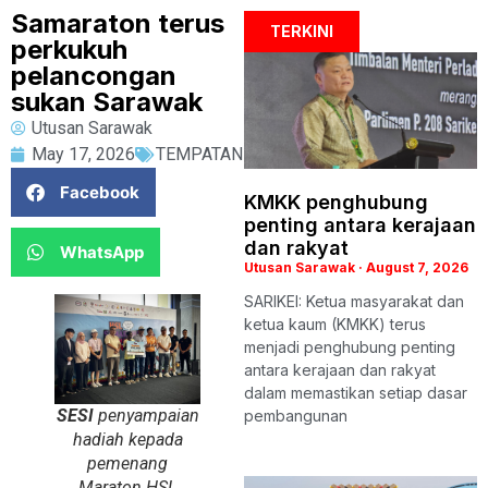
Samaraton terus
TERKINI
perkukuh
pelancongan
sukan Sarawak
Utusan Sarawak
May 17, 2026
TEMPATAN
Facebook
KMKK penghubung
penting antara kerajaan
dan rakyat
WhatsApp
Utusan Sarawak
August 7, 2026
SARIKEI: Ketua masyarakat dan
ketua kaum (KMKK) terus
menjadi penghubung penting
antara kerajaan dan rakyat
dalam memastikan setiap dasar
SESI
penyampaian
pembangunan
hadiah kepada
pemenang
Maraton HSL