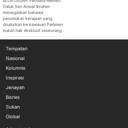
ALOR GAJAH: Perdana Menteri
Datuk Seri Anwar Ibrahim
menegaskan bahawa
peruntukan kerajaan yang
disalurkan ke kawasan Parlimen
bukan hak eksklusif seseorang
Tempatan
Nasional
Kolumnis
Inspirasi
Jenayah
Bisnes
Sukan
Global