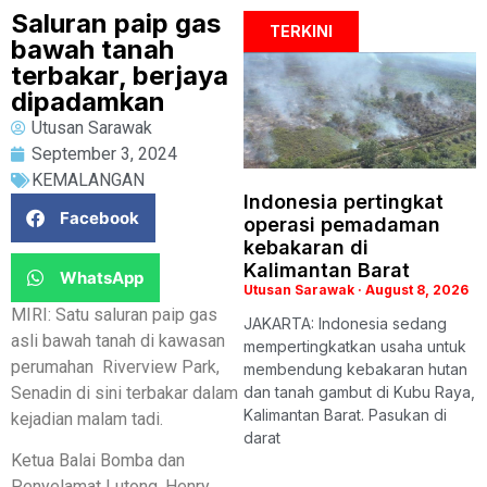
Saluran paip gas
TERKINI
bawah tanah
terbakar, berjaya
dipadamkan
Utusan Sarawak
September 3, 2024
KEMALANGAN
Indonesia pertingkat
Facebook
operasi pemadaman
kebakaran di
Kalimantan Barat
WhatsApp
Utusan Sarawak
August 8, 2026
MIRI: Satu saluran paip gas
JAKARTA: Indonesia sedang
asli bawah tanah di kawasan
mempertingkatkan usaha untuk
perumahan Riverview Park,
membendung kebakaran hutan
Senadin di sini terbakar dalam
dan tanah gambut di Kubu Raya,
Kalimantan Barat. Pasukan di
kejadian malam tadi.
darat
Ketua Balai Bomba dan
Penyelamat Lutong, Henry