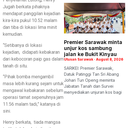
Jugah berkata pihaknya
mendapat panggilan kejadian
kira-kira pukul 10.52 malam
dan tiba di lokasi lima minit
kemudian.
Premier Sarawak minta
“Setibanya di lokasi
unjur kos sambung
kejadian, didapati kebakaran
jalan ke Bukit Kinyau
dari kebocoran paip gas dalam
Utusan Sarawak
August 8, 2026
tanah di situ.
SARIKEI: Premier Sarawak,
Datuk Patinggi Tan Sri Abang
“Pihak bomba mengambil
Johari Tun Openg meminta
masa lebih kurang sejam untuk
Jabatan Tanah dan Survei
mengawal kebakaran sebelum
menyediakan unjuran kos bagi
operasi tamat sepenuhnya jam
11.56 malam tadi,” katanya di
sini.
Henry berkata, tiada mangsa