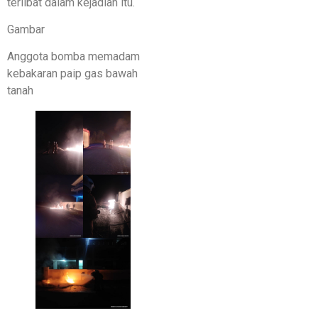
terlibat dalam kejadian itu.
Gambar
Anggota bomba memadam
kebakaran paip gas bawah
tanah