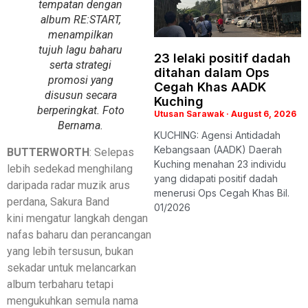
tempatan dengan
album RE:START,
menampilkan
tujuh lagu baharu
23 lelaki positif dadah
serta strategi
ditahan dalam Ops
promosi yang
Cegah Khas AADK
disusun secara
Kuching
berperingkat. Foto
Utusan Sarawak
August 6, 2026
Bernama.
KUCHING: Agensi Antidadah
Kebangsaan (AADK) Daerah
BUTTERWORTH
: Selepas
Kuching menahan 23 individu
lebih sedekad menghilang
yang didapati positif dadah
daripada radar muzik arus
menerusi Ops Cegah Khas Bil.
perdana, Sakura Band
01/2026
kini mengatur langkah dengan
nafas baharu dan perancangan
yang lebih tersusun, bukan
sekadar untuk melancarkan
album terbaharu tetapi
mengukuhkan semula nama