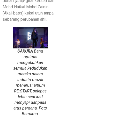
Johari (Anip-gitar kedua) dan
Mohd Haikal Mohd Zainin
(Akai-bass) kekal utuh tanpa
sebarang perubahan ahli.
SAKURA
Band
optimis
mengukuhkan
semula kedudukan
mereka dalam
industri muzik
menerusi album
RE:START, selepas
lebih sedekad
menyepi daripada
arus perdana. Foto
Bernama.