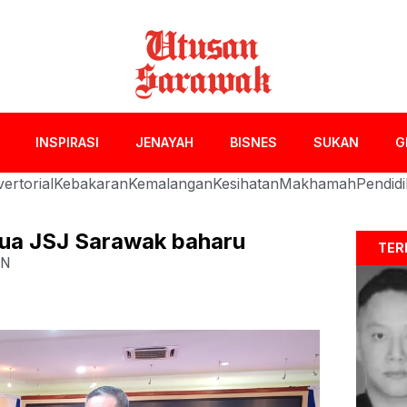
INSPIRASI
JENAYAH
BISNES
SUKAN
G
ertorial
Kebakaran
Kemalangan
Kesihatan
Makhamah
Pendid
tua JSJ Sarawak baharu
TER
AN