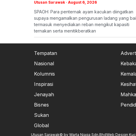
Utusan Sarawak
August 6, 2026
SPAOH: Para penternak ayam kacukan diingatkan
supaya mengamalkan pengurusan ladang yang bai
termasuk menyediakan reban mengikut kapasiti
ternakan serta menitikberatkan
Tempatan
Advert
Nasional
Kebak
Kolumnis
Kemal
Inspirasi
Kesiha
Jenayah
Mahk
Bisnes
Pendid
Sukan
Global
Utusan Sarawak© by Warta Niaga Sdn.Bhd
Web Design Kuchi