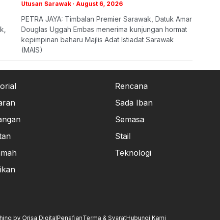
Utusan Sarawak
August 6, 2026
PETRA JAYA: Timbalan Premier Sarawak, Datuk Amar
k,
Douglas Uggah Embas menerima kunjungan hormat
kepimpinan baharu Majlis Adat Istiadat Sarawak
(MAIS)
orial
Rencana
aran
Sada Iban
angan
Semasa
tan
Stail
amah
Teknologi
ikan
ng by Orisa Digital
Penafian
Terma & Syarat
Hubungi Kami