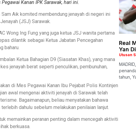
Pegawai Kanan IPK Sarawak, hari ini.
m Sam Aik komited membendung jenayah di negeri ini
n Jenayah (JSJ) Sarawak.
SAC Wong Ing Fung yang juga ketua JSJ wanita pertama
epas dilantik sebagai Ketua Jabatan Pencegahan
Real M
g baharu.
Yan D
Utusan 
mbalan Ketua Bahagian D9 (Siasatan Khas), yang mana
MADRID,
es jenayah berat seperti penculikan, pembunuhan,
penanda
tahun, Y
dakan di Mes Pegawai Kanan Ibu Pejabat Polis Kontinjen
jian awal mengenai aktiviti jenayah di Sarawak telah
sterisme. Bagaimanapun, beliau menyatakan bahawa
terlebih dahulu sebelum melakukan penilaian lanjut.
ntuk memainkan peranan penting dalam mencegah aktiviti
ihak berkuasa.