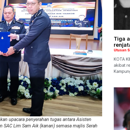
Tiga a
renjat
Utusan 
KOTA KIN
akibat r
Kampung
an upacara penyerahan tugas antara Asisten
an SAC Lim Sam Aik (kanan) semasa majlis Serah