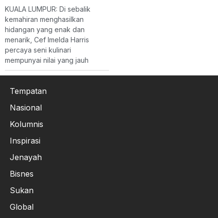
KUALA LUMPUR: Di sebalik
kemahiran menghasilkan
hidangan yang enak dan
menarik, Cef Imelda Harris
percaya seni kulinari
mempunyai nilai yang jauh
Tempatan
Nasional
Kolumnis
Inspirasi
Jenayah
Bisnes
Sukan
Global