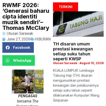
RWMF 2026:
TERKINI
‘Generasi baharu
cipta identiti
muzik sendiri’–
Thomas McClary
Utusan Sarawak
June 27, 2026
HIBURAN
TH disaran umum
Facebook
prestasi kewangan
setiap suku tahun
seperti KWSP
WhatsApp
Utusan Sarawak
August 10, 2026
KUALA LUMPUR: Lembaga
Tabung Haji (TH) disaran
mengumumkan prestasi
kewangan dan pelaburannya
setiap suku tahun seperti
dilaksanakan Kumpulan Wang
PENGASAS
Simpanan
bersama The