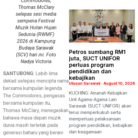
Commodores,
Thomas McClary
selepas sesi media
sempena Festival
Muzik Hutan Hujan
Sedunia (RWMF)
2026 di Kampung
Budaya Sarawak
Petros sumbang RM1
(SCV) hari ini. Foto
juta, SUCT UNIFOR
Nadya Victoria
perluas program
pendidikan dan
SANTUBONG
: Lebih lima
kebajikan
dekad selepas mencipta nama
Utusan Sarawak
August 10, 2026
bersama kumpulan legenda
KUCHING: Amanah Kebajikan
The Commodores, pengasas
Unit Agama-Agama Lain
bersama kumpulan itu,
Sarawak (SUCT UNIFOR) akan
Thomas McClary, menegaskan
terus memperkukuh serta
bahawa masa depan muzik
memperluas pelaksanaan
dunia masih terletak pada
program pendidikan, kebajikan
dan keagamaan
generasi baharu yang berani