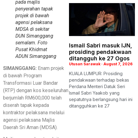
pada majlis
penyerahan tapak
projek di bawah
agensi pelaksana
MDSA di sekitar
DUN Simanggang
semalam. Foto
Ismail Sabri masuk IJN,
Pusat Khidmat
prosiding pendakwaan
ADUN Simanggang
ditangguh ke 27 Ogos
Utusan Sarawak
August 7, 2026
SIMANGGANG:
Enam projek
KUALA LUMPUR: Prosiding
di bawah Program
pendakwaan terhadap bekas
Transformasi Luar Bandar
Perdana Menteri Datuk Seri
(RTP) dengan kos keseluruhan
Ismail Sabri Yaakob yang
berjumlah RM600,000 telah
sepatutnya berlangsung hari ini
diserah tapak kepada
ditangguhkan ke 27
kontraktor pelaksana melalui
agensi pelaksana Majlis
Daerah Sri Aman (MDSA).