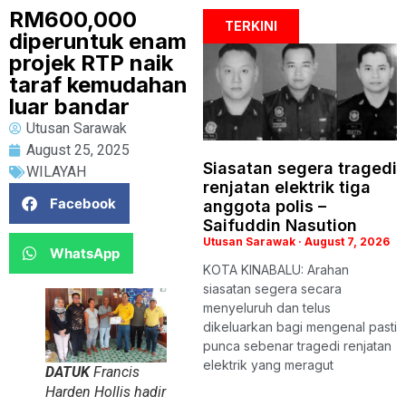
RM600,000
TERKINI
diperuntuk enam
projek RTP naik
taraf kemudahan
luar bandar
Utusan Sarawak
August 25, 2025
Siasatan segera tragedi
WILAYAH
renjatan elektrik tiga
Facebook
anggota polis –
Saifuddin Nasution
Utusan Sarawak
August 7, 2026
WhatsApp
KOTA KINABALU: Arahan
siasatan segera secara
menyeluruh dan telus
dikeluarkan bagi mengenal pasti
punca sebenar tragedi renjatan
elektrik yang meragut
DATUK
Francis
Harden Hollis hadir