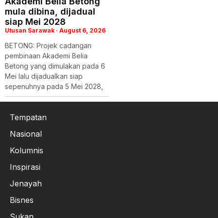
Akademi Belia Betong
mula dibina, dijadual
siap Mei 2028
Utusan Sarawak
August 6, 2026
BETONG: Projek cadangan
pembinaan Akademi Belia
Betong yang dimulakan pada 6
Mei lalu dijadualkan siap
sepenuhnya pada 5 Mei 2028,
Tempatan
Nasional
Kolumnis
Inspirasi
Jenayah
Bisnes
Sukan