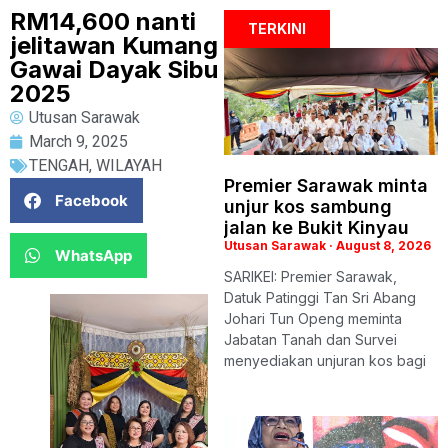
RM14,600 nanti
TERKINI
jelitawan Kumang
Gawai Dayak Sibu
2025
Utusan Sarawak
March 9, 2025
TENGAH
,
WILAYAH
Premier Sarawak minta
Facebook
unjur kos sambung
jalan ke Bukit Kinyau
Utusan Sarawak
August 8, 2026
WhatsApp
SARIKEI: Premier Sarawak,
Datuk Patinggi Tan Sri Abang
Johari Tun Openg meminta
Jabatan Tanah dan Survei
menyediakan unjuran kos bagi