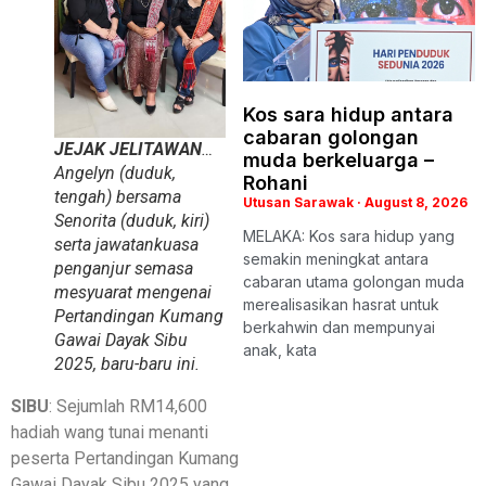
Kos sara hidup antara
cabaran golongan
JEJAK JELITAWAN
…
muda berkeluarga –
Angelyn (duduk,
Rohani
tengah) bersama
Utusan Sarawak
August 8, 2026
Senorita (duduk, kiri)
MELAKA: Kos sara hidup yang
serta jawatankuasa
semakin meningkat antara
penganjur semasa
cabaran utama golongan muda
mesyuarat mengenai
merealisasikan hasrat untuk
Pertandingan Kumang
berkahwin dan mempunyai
Gawai Dayak Sibu
anak, kata
2025, baru-baru ini.
SIBU
: Sejumlah RM14,600
hadiah wang tunai menanti
peserta Pertandingan Kumang
Gawai Dayak Sibu 2025 yang