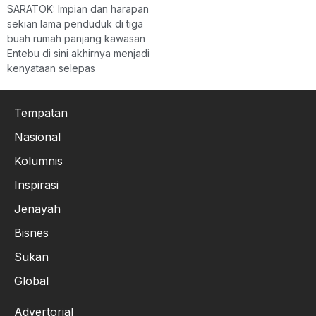
SARATOK: Impian dan harapan
sekian lama penduduk di tiga
buah rumah panjang kawasan
Entebu di sini akhirnya menjadi
kenyataan selepas
Tempatan
Nasional
Kolumnis
Inspirasi
Jenayah
Bisnes
Sukan
Global
Advertorial