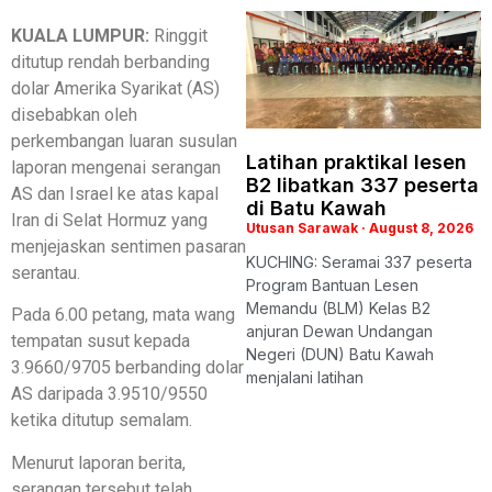
KUALA LUMPUR:
Ringgit
ditutup rendah berbanding
dolar Amerika Syarikat (AS)
disebabkan oleh
perkembangan luaran susulan
Latihan praktikal lesen
laporan mengenai serangan
B2 libatkan 337 peserta
AS dan Israel ke atas kapal
di Batu Kawah
Iran di Selat Hormuz yang
Utusan Sarawak
August 8, 2026
menjejaskan sentimen pasaran
KUCHING: Seramai 337 peserta
serantau.
Program Bantuan Lesen
Memandu (BLM) Kelas B2
Pada 6.00 petang, mata wang
anjuran Dewan Undangan
tempatan susut kepada
Negeri (DUN) Batu Kawah
3.9660/9705 berbanding dolar
menjalani latihan
AS daripada 3.9510/9550
ketika ditutup semalam.
Menurut laporan berita,
serangan tersebut telah