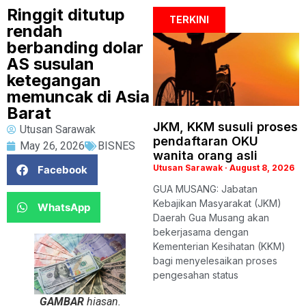
Ringgit ditutup
TERKINI
rendah
berbanding dolar
AS susulan
ketegangan
memuncak di Asia
Barat
JKM, KKM susuli proses
Utusan Sarawak
pendaftaran OKU
May 26, 2026
BISNES
wanita orang asli
Utusan Sarawak
August 8, 2026
Facebook
GUA MUSANG: Jabatan
Kebajikan Masyarakat (JKM)
WhatsApp
Daerah Gua Musang akan
bekerjasama dengan
Kementerian Kesihatan (KKM)
bagi menyelesaikan proses
pengesahan status
GAMBAR
hiasan.