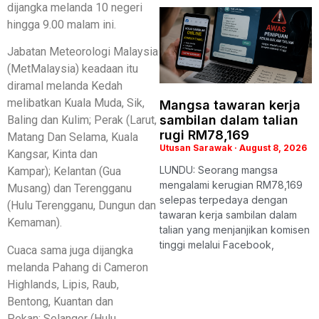
dijangka melanda 10 negeri
hingga 9.00 malam ini.
Jabatan Meteorologi Malaysia
(MetMalaysia) keadaan itu
diramal melanda Kedah
melibatkan Kuala Muda, Sik,
Mangsa tawaran kerja
sambilan dalam talian
Baling dan Kulim; Perak (Larut,
rugi RM78,169
Matang Dan Selama, Kuala
Utusan Sarawak
August 8, 2026
Kangsar, Kinta dan
LUNDU: Seorang mangsa
Kampar); Kelantan (Gua
mengalami kerugian RM78,169
Musang) dan Terengganu
selepas terpedaya dengan
(Hulu Terengganu, Dungun dan
tawaran kerja sambilan dalam
Kemaman).
talian yang menjanjikan komisen
tinggi melalui Facebook,
Cuaca sama juga dijangka
melanda Pahang di Cameron
Highlands, Lipis, Raub,
Bentong, Kuantan dan
Pekan; Selangor (Hulu