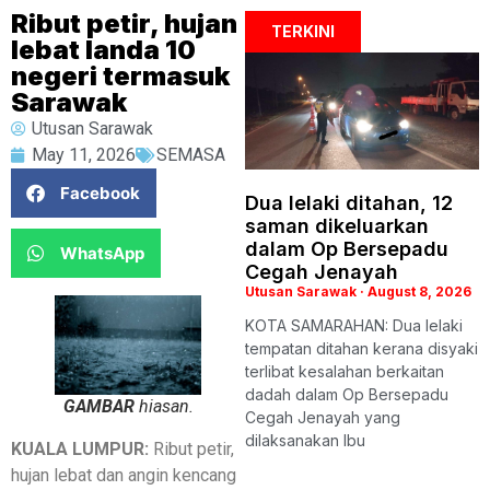
Ribut petir, hujan
TERKINI
lebat landa 10
negeri termasuk
Sarawak
Utusan Sarawak
May 11, 2026
SEMASA
Facebook
Dua lelaki ditahan, 12
saman dikeluarkan
dalam Op Bersepadu
WhatsApp
Cegah Jenayah
Utusan Sarawak
August 8, 2026
KOTA SAMARAHAN: Dua lelaki
tempatan ditahan kerana disyaki
terlibat kesalahan berkaitan
dadah dalam Op Bersepadu
GAMBAR
hiasan.
Cegah Jenayah yang
dilaksanakan Ibu
KUALA LUMPUR:
Ribut petir,
hujan lebat dan angin kencang