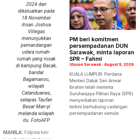
2024 dan
dikeluarkan pada
18 November
ihsan Joshua
Villegas
menunjukkan
PM beri komitmen
pemandangan
persempadanan DUN
udara rumah-
Sarawak, minta laporan
SPR – Fahmi
rumah yang rosak
Utusan Sarawak
August 9, 2026
di kampung Bacak,
bandar
KUALA LUMPUR: Perdana
Bagamanoc,
Menteri Datuk Seri Anwar
wilayah
Ibrahim telah meminta
Catanduanes,
Suruhanjaya Pilihan Raya (SPR)
selepas Taufan
menyediakan laporan
Besar Man-yi
terkini berhubung cadangan
melanda wilayah
persempadanan semula
itu. Foto
AFP
MANILA:
Filipina kini