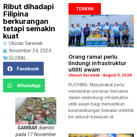
Ribut dihadapi
TERKINI
Filipina
berkurangan
tetapi semakin
kuat
Utusan Sarawak
November 24, 2024
Orang ramai perlu
GLOBAL
lindungi infrastruktur
Facebook
utiliti awam
Utusan Sarawak
August 9, 2026
KUCHING: Masyarakat perlu
WhatsApp
memainkan peranan bersama
dalam melindungi infrastruktur
utiliti awam bagi memastikan
kesinambungan bekalan elektrik
ke seluruh kawasan di
GAMBAR
diambil
pada 17 November