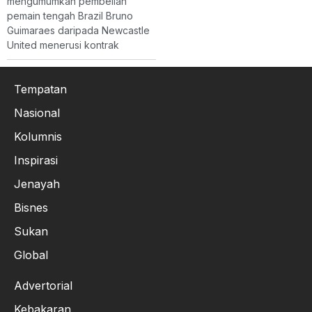
mengumumkan pembelian
pemain tengah Brazil Bruno
Guimaraes daripada Newcastle
United menerusi kontrak
Tempatan
Nasional
Kolumnis
Inspirasi
Jenayah
Bisnes
Sukan
Global
Advertorial
Kebakaran