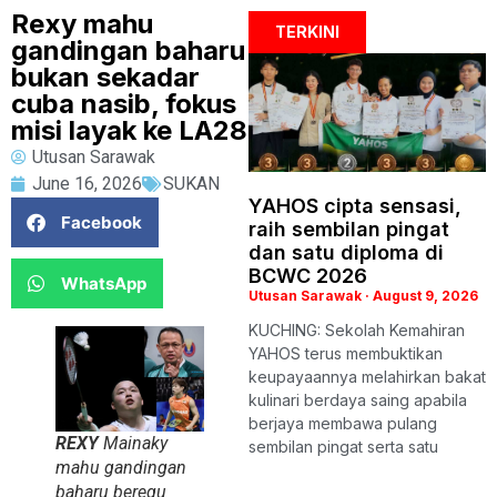
Rexy mahu
TERKINI
gandingan baharu
bukan sekadar
cuba nasib, fokus
misi layak ke LA28
Utusan Sarawak
June 16, 2026
SUKAN
YAHOS cipta sensasi,
Facebook
raih sembilan pingat
dan satu diploma di
BCWC 2026
WhatsApp
Utusan Sarawak
August 9, 2026
KUCHING: Sekolah Kemahiran
YAHOS terus membuktikan
keupayaannya melahirkan bakat
kulinari berdaya saing apabila
berjaya membawa pulang
REXY
Mainaky
sembilan pingat serta satu
mahu gandingan
baharu beregu