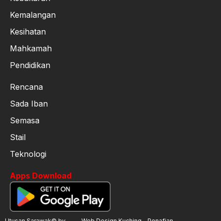
Kemalangan
Kesihatan
Mahkamah
Pendidikan
Rencana
Sada Iban
Semasa
Stail
Teknologi
Apps Download
Utusan Sarawak© by
Web Design Kuching
Penafian