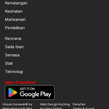
Kemalangan
Kesihatan
Mahkamah
Pendidikan
Rencana
Sada Iban
Semasa
Stail
Teknologi
Apps Download
Utusan Sarawak© by
Web Design Kuching
Penafian
Warta Niaga Sdn.Bhd
by Orisa Digital
Terma & Syarat