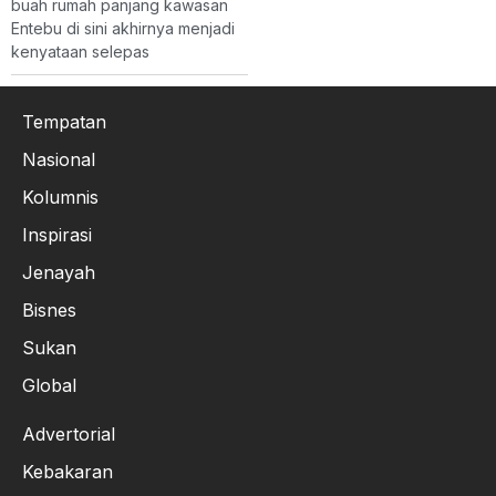
buah rumah panjang kawasan
Entebu di sini akhirnya menjadi
kenyataan selepas
Tempatan
Nasional
Kolumnis
Inspirasi
Jenayah
Bisnes
Sukan
Global
Advertorial
Kebakaran