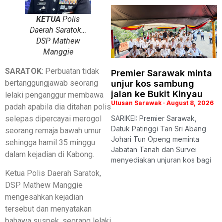
KETUA
Polis
Daerah Saratok…
DSP Mathew
Manggie
​SARATOK
: Perbuatan tidak
Premier Sarawak minta
bertanggungjawab seorang
unjur kos sambung
jalan ke Bukit Kinyau
lelaki penganggur membawa
Utusan Sarawak
August 8, 2026
padah apabila dia ditahan polis
selepas dipercayai merogol
SARIKEI: Premier Sarawak,
Datuk Patinggi Tan Sri Abang
seorang remaja bawah umur
Johari Tun Openg meminta
sehingga hamil 35 minggu
Jabatan Tanah dan Survei
dalam kejadian di Kabong.
menyediakan unjuran kos bagi
​Ketua Polis Daerah Saratok,
DSP Mathew Manggie
mengesahkan kejadian
tersebut dan menyatakan
bahawa suspek, seorang lelaki