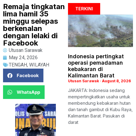
​Remaja tingkatan
TERKINI
lima hamil 35
minggu selepas
berkenalan
dengan lelaki di
Facebook
Utusan Sarawak
Indonesia pertingkat
May 24, 2026
operasi pemadaman
TENGAH
,
WILAYAH
kebakaran di
Kalimantan Barat
Facebook
Utusan Sarawak
August 8, 2026
JAKARTA: Indonesia sedang
WhatsApp
mempertingkatkan usaha untuk
membendung kebakaran hutan
dan tanah gambut di Kubu Raya,
Kalimantan Barat. Pasukan di
darat