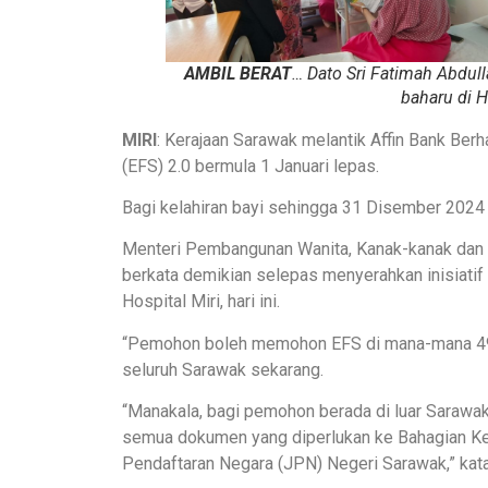
AMBIL BERAT
… Dato Sri Fatimah Abdull
baharu di Ho
MIRI
: Kerajaan Sarawak melantik Affin Bank B
(EFS) 2.0 bermula 1 Januari lepas.
Bagi kelahiran bayi sehingga 31 Disember 2024 
Menteri Pembangunan Wanita, Kanak-kanak dan K
berkata demikian selepas menyerahkan inisiatif 
Hospital Miri, hari ini.
“Pemohon boleh memohon EFS di mana-mana 49
seluruh Sarawak sekarang.
“Manakala, bagi pemohon berada di luar Saraw
semua dokumen yang diperlukan ke Bahagian Kel
Pendaftaran Negara (JPN) Negeri Sarawak,” kat