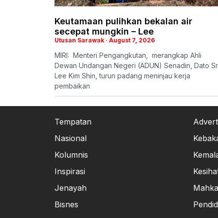
Keutamaan pulihkan bekalan air
secepat mungkin – Lee
Utusan Sarawak
August 7, 2026
MIRI: Menteri Pengangkutan, merangkap Ahli
Dewan Undangan Negeri (ADUN) Senadin, Dato Sr
Lee Kim Shin, turun padang meninjau kerja
pembaikan
Tempatan
Advert
Nasional
Kebak
Kolumnis
Kemal
Inspirasi
Kesiha
Jenayah
Mahk
Bisnes
Pendid