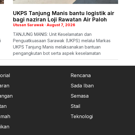
UKPS Tanjung Manis bantu logistik air
bagi naziran Loji Rawatan Air Paloh
Utusan Sarawak
August 7, 2026
TANJUNG MANIS: Unit Keselamatan dan
i
Penguatkuasaan Sarawak (UKPS) melalui Markas
UKPS Tanjung Manis melaksanakan bantuan
pengangkutan bot serta aspek keselamatan
orial
Rencana
aran
Sada Iban
angan
Semasa
tan
Stail
amah
Teknologi
ikan