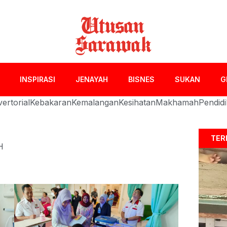
INSPIRASI
JENAYAH
BISNES
SUKAN
G
ertorial
Kebakaran
Kemalangan
Kesihatan
Makhamah
Pendid
TER
H