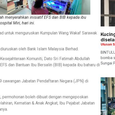
ah menyerahkan inisiatif EFS dan BIB kepada ibu
spital Miri, hari ini.
erhad untuk menguruskan Kumpulan Wang Wakaf Sarawak
Kucing
disel
Utusan 
diuruskan oleh Bank Islam Malaysia Berhad.
BINTULU
bomba se
esejahteraan Komuniti, Dato Sri Fatimah Abdullah
Sungai P
EFS dan Bantuan Ibu Bersalin (BIB) kepada ibu baharu di
 cawangan Jabatan Pendaftaran Negara (JPN) di
ak, permohonan boleh dibuat dengan mengeposkan
ahiran, Kematian & Anak Angkat, Ibu Pejabat Jabatan
anya.