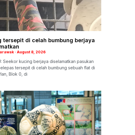
 tersepit di celah bumbung berjaya
amatkan
Sarawak
August 8, 2026
: Seekor kucing berjaya diselamatkan pasukan
lepas tersepit di celah bumbung sebuah flat di
lan, Blok 0, di