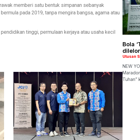
arawak memberi satu bentuk simpanan sebanyak
 bermula pada 2019, tanpa mengira bangsa, agama atau
endidikan tinggi, permulaan kerjaya atau usaha kecil
Bola 
dilelo
Utusan 
NEW YOR
Maradon
Tuhan” 