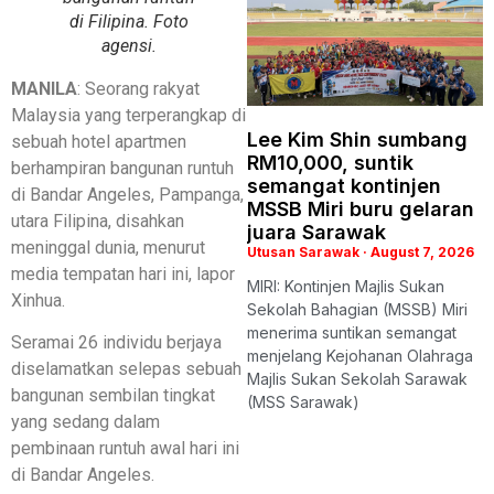
di Filipina. Foto
agensi.
MANILA
: Seorang rakyat
Malaysia yang terperangkap di
Lee Kim Shin sumbang
sebuah hotel apartmen
RM10,000, suntik
berhampiran bangunan runtuh
semangat kontinjen
di Bandar Angeles, Pampanga,
MSSB Miri buru gelaran
utara Filipina, disahkan
juara Sarawak
meninggal dunia, menurut
Utusan Sarawak
August 7, 2026
media tempatan hari ini, lapor
MIRI: Kontinjen Majlis Sukan
Xinhua.
Sekolah Bahagian (MSSB) Miri
menerima suntikan semangat
Seramai 26 individu berjaya
menjelang Kejohanan Olahraga
diselamatkan selepas sebuah
Majlis Sukan Sekolah Sarawak
bangunan sembilan tingkat
(MSS Sarawak)
yang sedang dalam
pembinaan runtuh awal hari ini
di Bandar Angeles.