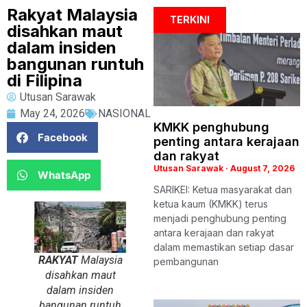
Rakyat Malaysia
TERKINI
disahkan maut
dalam insiden
bangunan runtuh
di Filipina
Utusan Sarawak
May 24, 2026
NASIONAL
KMKK penghubung
Facebook
penting antara kerajaan
dan rakyat
Utusan Sarawak
August 7, 2026
WhatsApp
SARIKEI: Ketua masyarakat dan
ketua kaum (KMKK) terus
menjadi penghubung penting
antara kerajaan dan rakyat
dalam memastikan setiap dasar
RAKYAT
Malaysia
pembangunan
disahkan maut
dalam insiden
bangunan runtuh