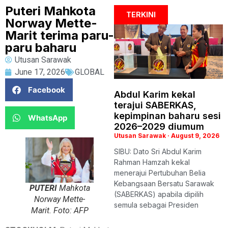
Puteri Mahkota
TERKINI
Norway Mette-
Marit terima paru-
paru baharu
Utusan Sarawak
June 17, 2026
GLOBAL
Facebook
Abdul Karim kekal
terajui SABERKAS,
kepimpinan baharu sesi
WhatsApp
2026–2029 diumum
Utusan Sarawak
August 9, 2026
SIBU: Dato Sri Abdul Karim
Rahman Hamzah kekal
menerajui Pertubuhan Belia
Kebangsaan Bersatu Sarawak
PUTERI
Mahkota
(SABERKAS) apabila dipilih
Norway Mette-
semula sebagai Presiden
Marit. Foto: AFP