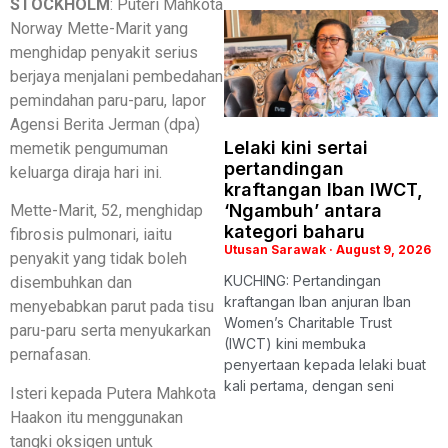
STOCKHOLM
: Puteri Mahkota
Norway Mette-Marit yang
menghidap penyakit serius
berjaya menjalani pembedahan
pemindahan paru-paru, lapor
Agensi Berita Jerman (dpa)
Lelaki kini sertai
memetik pengumuman
pertandingan
keluarga diraja hari ini.
kraftangan Iban IWCT,
‘Ngambuh’ antara
Mette-Marit, 52, menghidap
kategori baharu
fibrosis pulmonari, iaitu
Utusan Sarawak
August 9, 2026
penyakit yang tidak boleh
KUCHING: Pertandingan
disembuhkan dan
kraftangan Iban anjuran Iban
menyebabkan parut pada tisu
Women’s Charitable Trust
paru-paru serta menyukarkan
(IWCT) kini membuka
pernafasan.
penyertaan kepada lelaki buat
kali pertama, dengan seni
Isteri kepada Putera Mahkota
Haakon itu menggunakan
tangki oksigen untuk