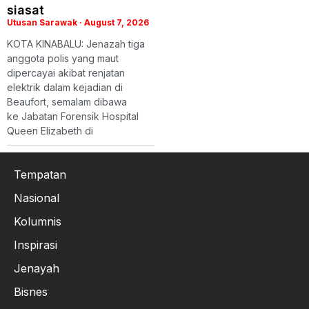
siasat
Utusan Sarawak
August 7, 2026
KOTA KINABALU: Jenazah tiga
anggota polis yang maut
dipercayai akibat renjatan
elektrik dalam kejadian di
Beaufort, semalam dibawa
ke Jabatan Forensik Hospital
Queen Elizabeth di
Tempatan
Nasional
Kolumnis
Inspirasi
Jenayah
Bisnes