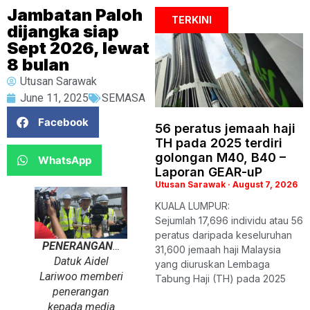
Jambatan Paloh
TERKINI
dijangka siap
Sept 2026, lewat
8 bulan
Utusan Sarawak
June 11, 2025
SEMASA
Facebook
56 peratus jemaah haji
TH pada 2025 terdiri
golongan M40, B40 –
WhatsApp
Laporan GEAR-uP
Utusan Sarawak
August 7, 2026
KUALA LUMPUR:
Sejumlah 17,696 individu atau 56
peratus daripada keseluruhan
PENERANGAN
…
31,600 jemaah haji Malaysia
Datuk Aidel
yang diuruskan Lembaga
Lariwoo memberi
Tabung Haji (TH) pada 2025
penerangan
kepada media