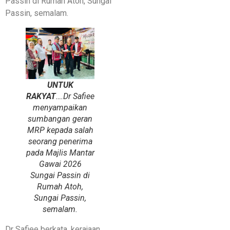
Passin di Rumah Atoh, Sungai
Passin, semalam.
UNTUK
RAKYAT
….Dr Safiee
menyampaikan
sumbangan geran
MRP kepada salah
seorang penerima
pada Majlis Mantar
Gawai 2026
Sungai Passin di
Rumah Atoh,
Sungai Passin,
semalam.
Dr Safiee berkata, kerajaan