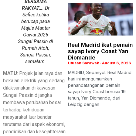
BERSAMA
RAKYAT…
..Dr
Safiee ketika
berucap pada
Majlis Mantar
Gawai 2026
Sungai Passin di
Real Madrid ikat pemain
Rumah Atoh,
sayap Ivory Coast Yan
Sungai Passin,
Diomande
semalam.
Utusan Sarawak
August 6, 2026
MADRID, Sepanyol: Real Madrid
MATU
: Projek jalan raya dan
hari ini mengumumkan
bekalan elektrik yang sedang
penandatanganan pemain
dilaksanakan di kawasan
sayap Ivory Coast berusia 19
Sungai Passin dijangka
tahun, Yan Diomande, dari
membawa perubahan besar
Leipzig dengan
terhadap kehidupan
masyarakat luar bandar
terutama dari aspek ekonomi,
pendidikan dan kesejahteraan