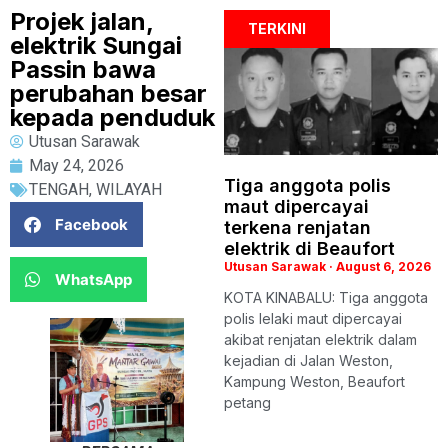
Projek jalan,
TERKINI
elektrik Sungai
Passin bawa
perubahan besar
kepada penduduk
Utusan Sarawak
May 24, 2026
Tiga anggota polis
TENGAH
,
WILAYAH
maut dipercayai
Facebook
terkena renjatan
elektrik di Beaufort
Utusan Sarawak
August 6, 2026
WhatsApp
KOTA KINABALU: Tiga anggota
polis lelaki maut dipercayai
akibat renjatan elektrik dalam
kejadian di Jalan Weston,
Kampung Weston, Beaufort
petang