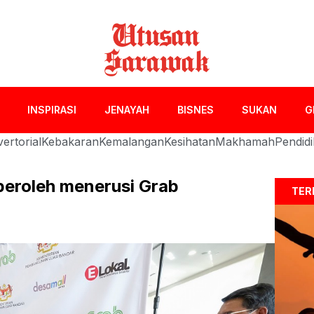
INSPIRASI
JENAYAH
BISNES
SUKAN
G
ertorial
Kebakaran
Kemalangan
Kesihatan
Makhamah
Pendid
eroleh menerusi Grab
TER