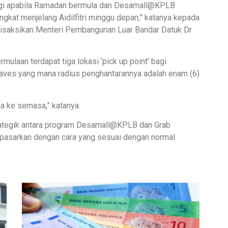
ggi apabila Ramadan bermula dan Desamall@KPLB
kat menjelang Aidilfitri minggu depan,” katanya kepada
 disaksikan Menteri Pembangunan Luar Bandar Datuk Dr
ulaan terdapat tiga lokasi ‘pick up point’ bagi
 Caves yang mana radius penghantarannya adalah enam (6)
sa ke semasa,” katanya.
trategik antara program Desamall@KPLB dan Grab
ipasarkan dengan cara yang sesuai dengan normal