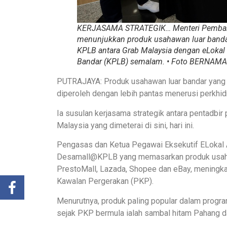
KERJASAMA STRATEGIK… Menteri Pembangu
menunjukkan produk usahawan luar banda
KPLB antara Grab Malaysia dengan eLoka
Bandar (KPLB) semalam. • Foto BERNAMA
PUTRAJAYA: Produk usahawan luar bandar yang
diperoleh dengan lebih pantas menerusi perkhi
Ia susulan kerjasama strategik antara pentadb
Malaysia yang dimeterai di sini, hari ini.
Pengasas dan Ketua Pegawai Eksekutif ELokal 
Desamall@KPLB yang memasarkan produk usahaw
PrestoMall, Lazada, Shopee dan eBay, meningka
Kawalan Pergerakan (PKP).
Menurutnya, produk paling popular dalam prog
sejak PKP bermula ialah sambal hitam Pahang d