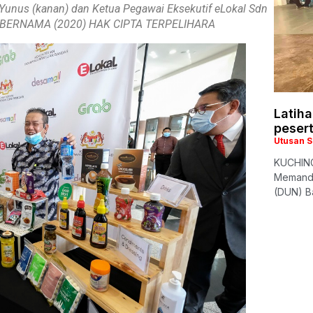
Yunus (kanan) dan Ketua Pegawai Eksekutif eLokal Sdn
fotoBERNAMA (2020) HAK CIPTA TERPELIHARA
Latiha
peser
Utusan 
KUCHING
Memandu
(DUN) Ba