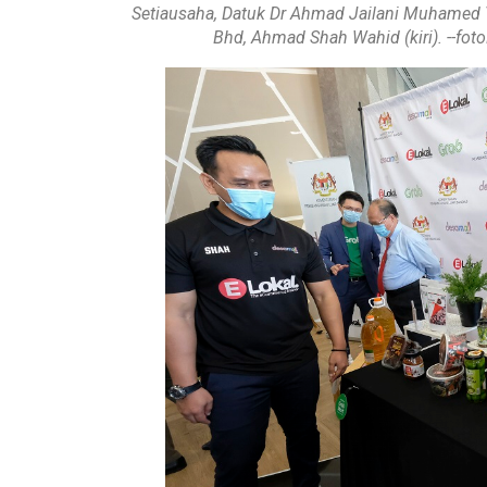
Setiausaha, Datuk Dr Ahmad Jailani Muhamed 
Bhd, Ahmad Shah Wahid (kiri). --