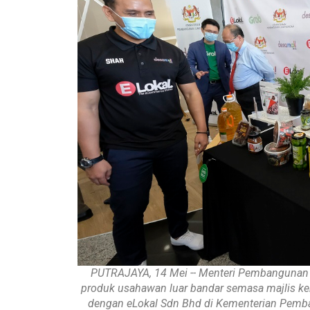
PUTRAJAYA, 14 Mei -- Menteri Pembangunan 
produk usahawan luar bandar semasa majlis ke
dengan eLokal Sdn Bhd di Kementerian Pemban