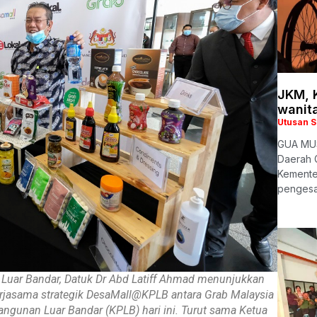
JKM, 
wanita
Utusan 
GUA MUS
Daerah 
Kemente
pengesa
Luar Bandar, Datuk Dr Abd Latiff Ahmad menunjukkan
rjasama strategik DesaMall@KPLB antara Grab Malaysia
gunan Luar Bandar (KPLB) hari ini. Turut sama Ketua