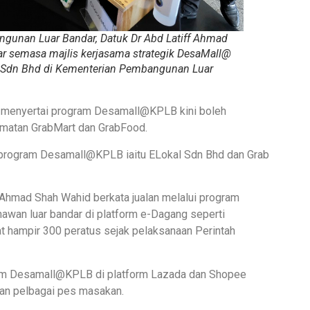
nan Luar Bandar, Datuk Dr Abd Latiff Ahmad
r semasa majlis kerjasama strategik DesaMall@
l Sdn Bhd di Kementerian Pembangunan Luar
 menyertai program Desamall@KPLB kini boleh
dmatan GrabMart dan GrabFood.
ir program Desamall@KPLB iaitu ELokal Sdn Bhd dan Grab
Ahmad Shah Wahid berkata jualan melalui program
an luar bandar di platform e-Dagang seperti
t hampir 300 peratus sejak pelaksanaan Perintah
ram Desamall@KPLB di platform Lazada dan Shopee
an pelbagai pes masakan.