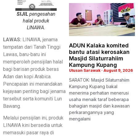
SIJIL
pengesahan
halal produk
LINAWA.
LAWAS:
LINAWA, jenama
ADUN Kalaka komited
tempatan dari Tanah Tinggi
bantu atasi kerosakan
Lawas, baru-baru ini
Masjid Silaturrahiim
memperoleh pensijilan halal
Kampung Kupang
bagi barisan produk beras
Utusan Sarawak
August 9, 2026
Adan dan kopi Arabica.
SARATOK: Masjid Silaturrahiim
Pencapaian ini menandakan
Kampung Kupang bakal
kejayaan penting bagi jenama
menerima perhatian menerusi
tersebut serta komuniti Lun
usaha menaik taraf beberapa
Bawang.
bahagian masjid dan kawasan
perkarangannya yang
Melalui pensijilan ini, produk
mengalami
LINAWA kini bersedia untuk
memasuki pasar raya di