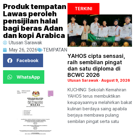
Produk tempatan
TERKINI
Lawas peroleh
pensijilan halal
bagi beras Adan
dan kopi Arabica
Utusan Sarawak
May 26, 2026
TEMPATAN
YAHOS cipta sensasi,
Facebook
raih sembilan pingat
dan satu diploma di
BCWC 2026
WhatsApp
Utusan Sarawak
August 9, 2026
KUCHING: Sekolah Kemahiran
YAHOS terus membuktikan
keupayaannya melahirkan bakat
kulinari berdaya saing apabila
berjaya membawa pulang
sembilan pingat serta satu