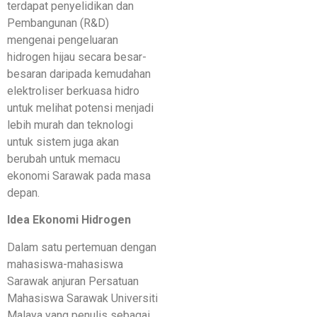
terdapat penyelidikan dan
Pembangunan (R&D)
mengenai pengeluaran
hidrogen hijau secara besar-
besaran daripada kemudahan
elektroliser berkuasa hidro
untuk melihat potensi menjadi
lebih murah dan teknologi
untuk sistem juga akan
berubah untuk memacu
ekonomi Sarawak pada masa
depan.
Idea Ekonomi Hidrogen
Dalam satu pertemuan dengan
mahasiswa-mahasiswa
Sarawak anjuran Persatuan
Mahasiswa Sarawak Universiti
Malaya yang penulis sebagai