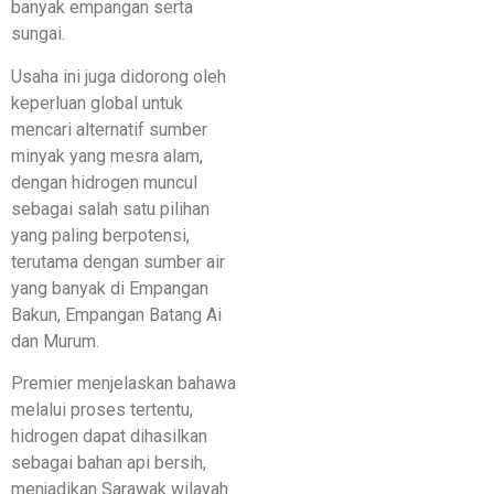
banyak empangan serta
sungai.
Usaha ini juga didorong oleh
keperluan global untuk
mencari alternatif sumber
minyak yang mesra alam,
dengan hidrogen muncul
sebagai salah satu pilihan
yang paling berpotensi,
terutama dengan sumber air
yang banyak di Empangan
Bakun, Empangan Batang Ai
dan Murum.
Premier menjelaskan bahawa
melalui proses tertentu,
hidrogen dapat dihasilkan
sebagai bahan api bersih,
menjadikan Sarawak wilayah