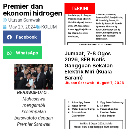
Premier dan
TERKINI
ekonomi hidrogen
Utusan Sarawak
May 27, 2024
KOLUM
Facebook
WhatsApp
Jumaat, 7-8 Ogos
2026, SEB Notis
Gangguan Bekalan
Elektrik Miri (Kuala
Baram)
Utusan Sarawak
August 7, 2026
BERSWAFOTO..
.
Mahasiswa
mengambil
kesempatan
berswafoto dengan
Premier Sarawak