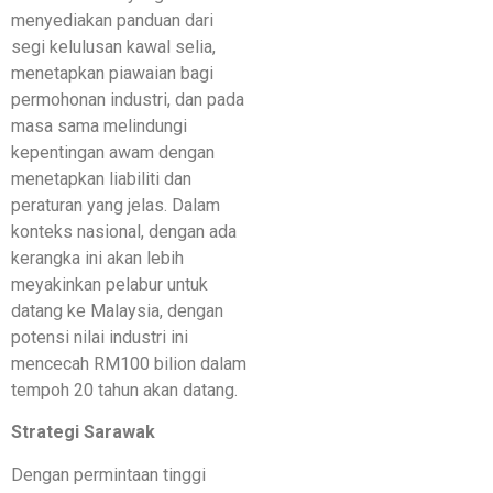
menyediakan panduan dari
segi kelulusan kawal selia,
menetapkan piawaian bagi
permohonan industri, dan pada
masa sama melindungi
kepentingan awam dengan
menetapkan liabiliti dan
peraturan yang jelas. Dalam
konteks nasional, dengan ada
kerangka ini akan lebih
meyakinkan pelabur untuk
datang ke Malaysia, dengan
potensi nilai industri ini
mencecah RM100 bilion dalam
tempoh 20 tahun akan datang.
Strategi Sarawak
Dengan permintaan tinggi