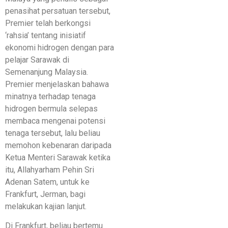
penasihat persatuan tersebut,
Premier telah berkongsi
‘rahsia’ tentang inisiatif
ekonomi hidrogen dengan para
pelajar Sarawak di
Semenanjung Malaysia.
Premier menjelaskan bahawa
minatnya terhadap tenaga
hidrogen bermula selepas
membaca mengenai potensi
tenaga tersebut, lalu beliau
memohon kebenaran daripada
Ketua Menteri Sarawak ketika
itu, Allahyarham Pehin Sri
Adenan Satem, untuk ke
Frankfurt, Jerman, bagi
melakukan kajian lanjut.
Di Frankfurt, beliau bertemu