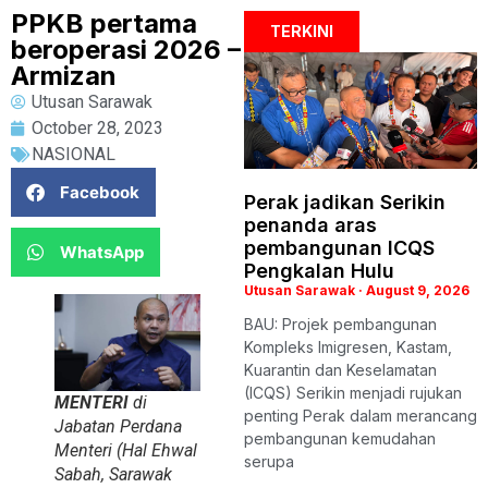
PPKB pertama
TERKINI
beroperasi 2026 –
Armizan
Utusan Sarawak
October 28, 2023
NASIONAL
Facebook
Perak jadikan Serikin
penanda aras
pembangunan ICQS
WhatsApp
Pengkalan Hulu
Utusan Sarawak
August 9, 2026
BAU: Projek pembangunan
Kompleks Imigresen, Kastam,
Kuarantin dan Keselamatan
(ICQS) Serikin menjadi rujukan
MENTERI
di
penting Perak dalam merancang
Jabatan Perdana
pembangunan kemudahan
Menteri (Hal Ehwal
serupa
Sabah, Sarawak