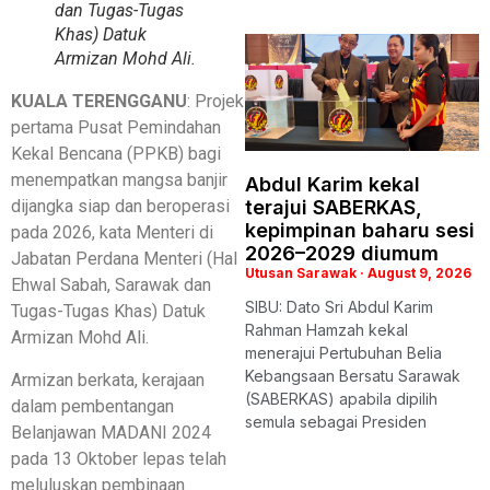
dan Tugas-Tugas
Khas) Datuk
Armizan Mohd Ali.
KUALA TERENGGANU
: Projek
pertama Pusat Pemindahan
Kekal Bencana (PPKB) bagi
menempatkan mangsa banjir
Abdul Karim kekal
terajui SABERKAS,
dijangka siap dan beroperasi
kepimpinan baharu sesi
pada 2026, kata Menteri di
2026–2029 diumum
Jabatan Perdana Menteri (Hal
Utusan Sarawak
August 9, 2026
Ehwal Sabah, Sarawak dan
SIBU: Dato Sri Abdul Karim
Tugas-Tugas Khas) Datuk
Rahman Hamzah kekal
Armizan Mohd Ali.
menerajui Pertubuhan Belia
Kebangsaan Bersatu Sarawak
Armizan berkata, kerajaan
(SABERKAS) apabila dipilih
dalam pembentangan
semula sebagai Presiden
Belanjawan MADANI 2024
pada 13 Oktober lepas telah
meluluskan pembinaan