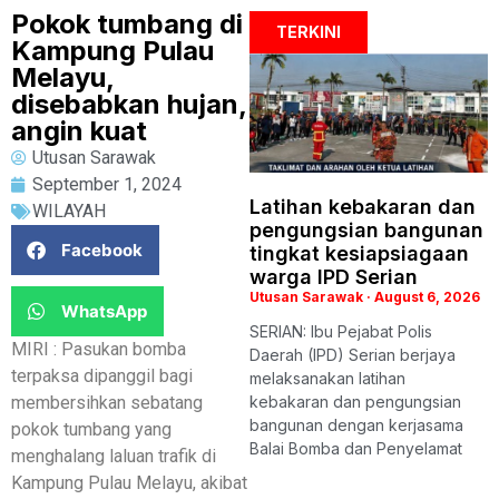
Pokok tumbang di
TERKINI
Kampung Pulau
Melayu,
disebabkan hujan,
angin kuat
Utusan Sarawak
September 1, 2024
Latihan kebakaran dan
WILAYAH
pengungsian bangunan
Facebook
tingkat kesiapsiagaan
warga IPD Serian
Utusan Sarawak
August 6, 2026
WhatsApp
SERIAN: Ibu Pejabat Polis
MIRI : Pasukan bomba
Daerah (IPD) Serian berjaya
terpaksa dipanggil bagi
melaksanakan latihan
membersihkan sebatang
kebakaran dan pengungsian
bangunan dengan kerjasama
pokok tumbang yang
Balai Bomba dan Penyelamat
menghalang laluan trafik di
Kampung Pulau Melayu, akibat