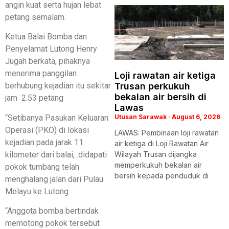
angin kuat serta hujan lebat
petang semalam.
Ketua Balai Bomba dan
Penyelamat Lutong Henry
Jugah berkata, pihaknya
menerima panggilan
Loji rawatan air ketiga
Trusan perkukuh
berhubung kejadian itu sekitar
bekalan air bersih di
jam 2.53 petang
Lawas
“Setibanya Pasukan Keluaran
Utusan Sarawak
August 6, 2026
Operasi (PKO) di lokasi
LAWAS: Pembinaan loji rawatan
kejadian pada jarak 11
air ketiga di Loji Rawatan Air
kilometer dari balai, .didapati
Wilayah Trusan dijangka
memperkukuh bekalan air
pokok tumbang telah
bersih kepada penduduk di
menghalang jalan dari Pulau
Melayu ke Lutong.
“Anggota bomba bertindak
memotong pokok tersebut