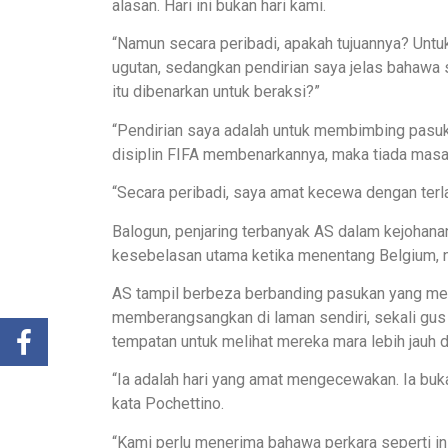
alasan. Hari ini bukan hari kami.
“Namun secara peribadi, apakah tujuannya? Unt
ugutan, sedangkan pendirian saya jelas bahawa s
itu dibenarkan untuk beraksi?”
“Pendirian saya adalah untuk membimbing pasuk
disiplin FIFA membenarkannya, maka tiada masal
“Secara peribadi, saya amat kecewa dengan terla
Balogun, penjaring terbanyak AS dalam kejohana
kesebelasan utama ketika menentang Belgium, 
AS tampil berbeza berbanding pasukan yang m
memberangsangkan di laman sendiri, sekali gus
tempatan untuk melihat mereka mara lebih jauh d
“Ia adalah hari yang amat mengecewakan. Ia buka
kata Pochettino.
“Kami perlu menerima bahawa perkara seperti ini