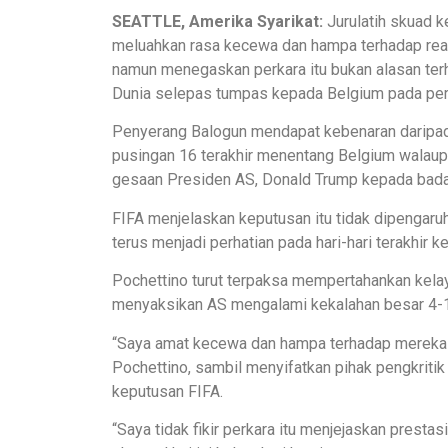
SEATTLE, Amerika Syarikat:
Jurulatih skuad 
meluahkan rasa kecewa dan hampa terhadap reak
namun menegaskan perkara itu bukan alasan te
Dunia selepas tumpas kepada Belgium pada perl
Penyerang Balogun mendapat kebenaran daripad
pusingan 16 terakhir menentang Belgium walaupu
gesaan Presiden AS, Donald Trump kepada badan
FIFA menjelaskan keputusan itu tidak dipengaruh
terus menjadi perhatian pada hari-hari terakhir 
Pochettino turut terpaksa mempertahankan kela
menyaksikan AS mengalami kekalahan besar 4-1 
“Saya amat kecewa dan hampa terhadap mereka
Pochettino, sambil menyifatkan pihak pengkriti
keputusan FIFA.
“Saya tidak fikir perkara itu menjejaskan presta