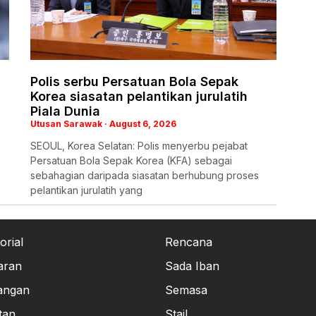
Polis serbu Persatuan Bola Sepak
Korea siasatan pelantikan jurulatih
Piala Dunia
Utusan Sarawak
August 6, 2026
SEOUL, Korea Selatan: Polis menyerbu pejabat
Persatuan Bola Sepak Korea (KFA) sebagai
sebahagian daripada siasatan berhubung proses
pelantikan jurulatih yang
orial
Rencana
aran
Sada Iban
angan
Semasa
tan
Stail