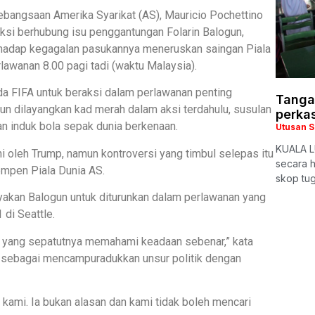
kebangsaan Amerika Syarikat (AS), Mauricio Pochettino
si berhubung isu penggantungan Folarin Balogun,
rhadap kegagalan pasukannya meneruskan saingan Piala
awanan 8.00 pagi tadi (waktu Malaysia).
a FIFA untuk beraksi dalam perlawanan penting
Tangan
n dilayangkan kad merah dalam aksi terdahulu, susulan
perka
 induk bola sepak dunia berkenaan.
Utusan 
KUALA L
i oleh Trump, namun kontroversi yang timbul selepas itu
secara h
kempen Piala Dunia AS.
skop tu
yakan Balogun untuk diturunkan dalam perlawanan yang
di Seattle.
 yang sepatutnya memahami keadaan sebenar,” kata
k sebagai mencampuradukkan unsur politik dengan
si kami. Ia bukan alasan dan kami tidak boleh mencari