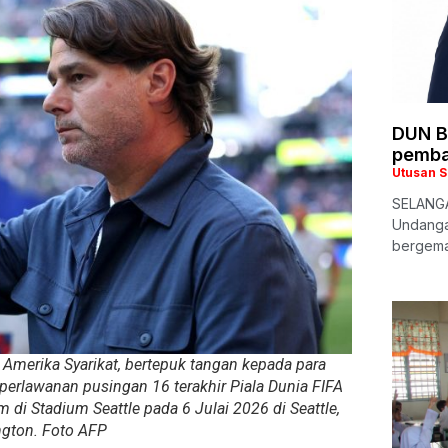
DUN B
pemba
Utusan 
SELANGA
Undanga
bergema 
h Amerika Syarikat, bertepuk tangan kepada para
erlawanan pusingan 16 terakhir Piala Dunia FIFA
 di Stadium Seattle pada 6 Julai 2026 di Seattle,
gton. Foto AFP