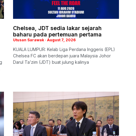
Chelsea, JDT sedia lakar sejarah
baharu pada pertemuan pertama
Utusan Sarawak
August 7, 2026
KUALA LUMPUR: Kelab Liga Perdana Inggeris (EPL)
Chelsea FC akan berdepan juara Malaysia Johor
g
Darul Ta’zim (JDT) buat julung kalinya
k