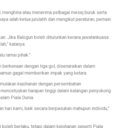
uk menghina atau menerima pelbagai mesej buruk serta
aya ialah ketua jurulatih dan mengikut peraturan, pemain
an. Jika Balogun boleh diturunkan kerana jawatankuasa
ah,” katanya.
lu ramai pihak.”
n berkenaan dengan tiga gol, disenaraikan dalam
namun gagal memberikan impak yang ketara.
emulakan kejohanan dengan persembahan
 mencetuskan harapan tinggi dalam kalangan penyokong
alam Piala Dunia.
n hari kami, baik secara berpasukan mahupun individu,”
 boleh berlaku, tetapi dalam kejohanan seperti Piala