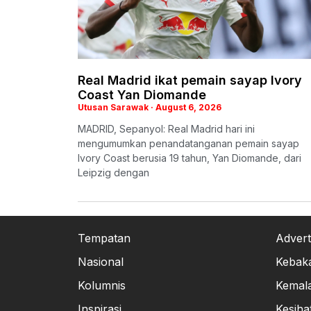
Real Madrid ikat pemain sayap Ivory
Coast Yan Diomande
Utusan Sarawak
August 6, 2026
MADRID, Sepanyol: Real Madrid hari ini
mengumumkan penandatanganan pemain sayap
Ivory Coast berusia 19 tahun, Yan Diomande, dari
Leipzig dengan
Tempatan
Advert
Nasional
Kebak
Kolumnis
Kemal
Inspirasi
Kesiha