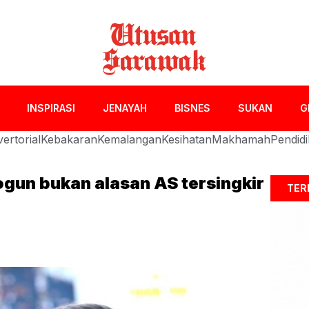
INSPIRASI
JENAYAH
BISNES
SUKAN
G
ertorial
Kebakaran
Kemalangan
Kesihatan
Makhamah
Pendid
ogun bukan alasan AS tersingkir
TER