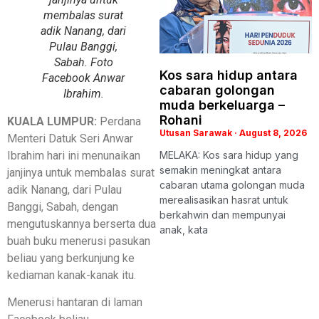
membalas surat
adik Nanang, dari
Pulau Banggi,
Sabah. Foto
Kos sara hidup antara
Facebook Anwar
cabaran golongan
Ibrahim.
muda berkeluarga –
Rohani
KUALA LUMPUR:
Perdana
Utusan Sarawak
August 8, 2026
Menteri Datuk Seri Anwar
Ibrahim hari ini menunaikan
MELAKA: Kos sara hidup yang
semakin meningkat antara
janjinya untuk membalas surat
cabaran utama golongan muda
adik Nanang, dari Pulau
merealisasikan hasrat untuk
Banggi, Sabah, dengan
berkahwin dan mempunyai
mengutuskannya berserta dua
anak, kata
buah buku menerusi pasukan
beliau yang berkunjung ke
kediaman kanak-kanak itu.
Menerusi hantaran di laman