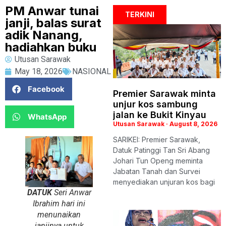
PM Anwar tunai
TERKINI
janji, balas surat
adik Nanang,
hadiahkan buku
Utusan Sarawak
May 18, 2026
NASIONAL
Facebook
Premier Sarawak minta
unjur kos sambung
jalan ke Bukit Kinyau
WhatsApp
Utusan Sarawak
August 8, 2026
SARIKEI: Premier Sarawak,
Datuk Patinggi Tan Sri Abang
Johari Tun Openg meminta
Jabatan Tanah dan Survei
menyediakan unjuran kos bagi
DATUK
Seri Anwar
Ibrahim hari ini
menunaikan
janjinya untuk