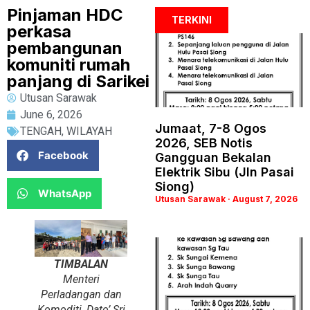
Pinjaman HDC
TERKINI
perkasa
pembangunan
komuniti rumah
panjang di Sarikei
Utusan Sarawak
June 6, 2026
Jumaat, 7-8 Ogos
TENGAH
,
WILAYAH
2026, SEB Notis
Facebook
Gangguan Bekalan
Elektrik Sibu (Jln Pasai
Siong)
WhatsApp
Utusan Sarawak
August 7, 2026
TIMBALAN
Menteri
Perladangan dan
Komoditi, Dato’ Sri