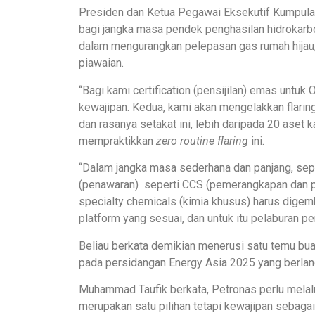
Presiden dan Ketua Pegawai Eksekutif Kumpula
bagi jangka masa pendek penghasilan hidrokarbon
dalam mengurangkan pelepasan gas rumah hijau
piawaian.
“Bagi kami certification (pensijilan) emas untu
kewajipan. Kedua, kami akan mengelakkan flari
dan rasanya setakat ini, lebih daripada 20 aset
mempraktikkan
zero routine flaring
ini.
“Dalam jangka masa sederhana dan panjang, sepe
(penawaran) seperti CCS (pemerangkapan dan 
specialty chemicals (kimia khusus) harus digem
platform yang sesuai, dan untuk itu pelaburan per
Beliau berkata demikian menerusi satu temu b
pada persidangan Energy Asia 2025 yang berlang
Muhammad Taufik berkata, Petronas perlu melalu
merupakan satu pilihan tetapi kewajipan sebaga