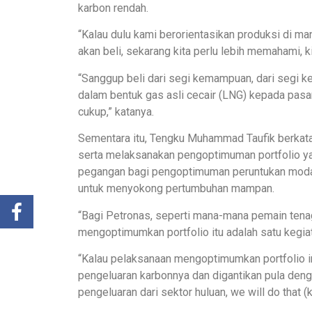
karbon rendah.
“Kalau dulu kami berorientasikan produksi di ma
akan beli, sekarang kita perlu lebih memahami, k
“Sanggup beli dari segi kemampuan, dari segi k
dalam bentuk gas asli cecair (LNG) kepada pasar
cukup,” katanya.
Sementara itu, Tengku Muhammad Taufik berkata
serta melaksanakan pengoptimuman portfolio y
pegangan bagi pengoptimuman peruntukan moda
untuk menyokong pertumbuhan mampan.
“Bagi Petronas, seperti mana-mana pemain tenag
mengoptimumkan portfolio itu adalah satu kegiat
“Kalau pelaksanaan mengoptimumkan portfolio ini
pengeluaran karbonnya dan digantikan pula den
pengeluaran dari sektor huluan, we will do that (k