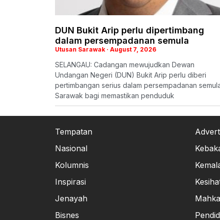
DUN Bukit Arip perlu dipertimbang
dalam persempadanan semula
Utusan Sarawak
August 7, 2026
SELANGAU: Cadangan mewujudkan Dewan
Undangan Negeri (DUN) Bukit Arip perlu diberi
pertimbangan serius dalam persempadanan semul
Sarawak bagi memastikan penduduk
Tempatan
Advert
Nasional
Kebak
Kolumnis
Kemal
Inspirasi
Kesiha
Jenayah
Mahk
Bisnes
Pendid