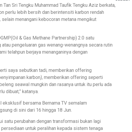
n Tan Sri Tengku Muhammad Taufik Tengku Aziz berkata,
 perlu lebih bersih dan berintensiti karbon rendah
, selain menangani kebocoran metana mengikut
k OGMP(Oil & Gas Methane Partnership) 2.0 satu
ng atau pengeluaran gas wenang-wenangnya secara rutin
 kami telahpun berjaya menanganinya dengan
rti saya sebutkan tadi, memberikan offering
penyimpanan karbon
)
, memberikan offering seperti
beleng seawal mungkin dan rasanya untuk itu perlu ada
lu dibuat,” katanya.
ual eksklusif bersama Bernama TV semalam
sung di sini dari 16 hingga 18 Jun.
i satu perubahan dengan transformasi bukan lagi
i persediaan untuk peralihan kepada sistem tenaga