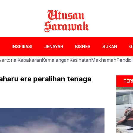
INSPIRASI
JENAYAH
BISNES
SUKAN
G
ertorial
Kebakaran
Kemalangan
Kesihatan
Makhamah
Pendid
aharu era peralihan tenaga
TER