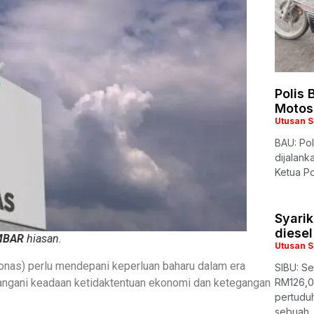
Polis
Motos
Utusan 
BAU: Po
dijalank
Ketua Po
Syari
diesel
MBAR
hiasan.
Utusan 
onas) perlu mendepani keperluan baharu dalam era
SIBU: S
RM126,0
nangani keadaan ketidaktentuan ekonomi dan ketegangan
pertudu
sebuah