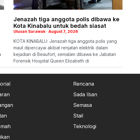
Jenazah tiga anggota polis dibawa ke
Kota Kinabalu untuk bedah siasat
Utusan Sarawak
August 7, 2026
KOTA KINABALU: Jenazah tiga anggota polis yang
maut dipercayai akibat renjatan elektrik dalam
a
kejadian di Beaufort, semalam dibawa ke Jabatan
Forensik Hospital Queen Elizabeth di
orial
Rencana
aran
Sada Iban
angan
Semasa
tan
Stail
amah
Teknologi
ikan