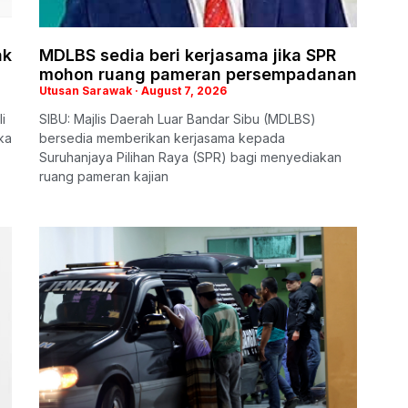
ak
MDLBS sedia beri kerjasama jika SPR
mohon ruang pameran persempadanan
Utusan Sarawak
August 7, 2026
i
SIBU: Majlis Daerah Luar Bandar Sibu (MDLBS)
ka
bersedia memberikan kerjasama kepada
Suruhanjaya Pilihan Raya (SPR) bagi menyediakan
ruang pameran kajian