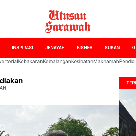
INSPIRASI
JENAYAH
BISNES
SUKAN
G
ertorial
Kebakaran
Kemalangan
Kesihatan
Makhamah
Pendid
ediakan
TER
AN