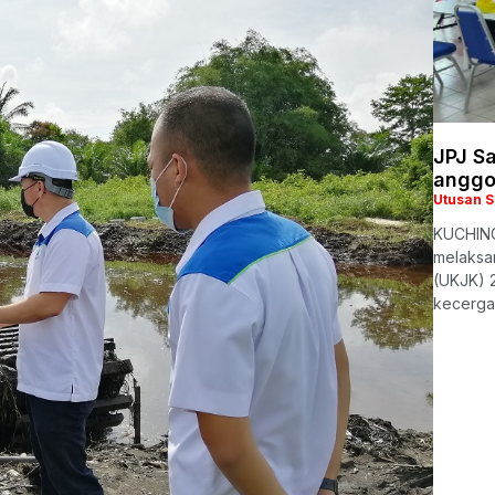
JPJ S
anggo
Utusan 
KUCHING
melaksa
(UKJK) 
kecergas