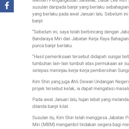
Menteri Pengangkutan Sarawak, Datuk Lee Kim S
susulan daripada banjir yang berlaku sebahagia
yang berlaku pada awal Januari lalu. Sebelum i
banjir.
“Sebelum ini, saya telah berbincang dengan Jaba
Bandaraya Miri dan Jabatan Kerja Raya Bahagian
punca banjir berlaku.
“Hasil pemeriksaan tersebut didapati sungai terb
tumbuhan lain-lain tumbuh atas permukaan air sun
selepas meninjau kerja-kerja pembersihan Sunga
Kim Shin yang juga Ahli Dewan Undangan Negeri
projek tersebut kelak, ia dapat mengatasi masal
Pada awal Januari lalu, hujan lebat yang mela
dilanda banjir kilat.
Susulan itu, Kim Shin telah menggesa Jabatan P
Miri (MBM) mengambil tindakan segera bagi men