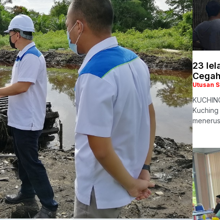
23 lel
Cegah
Utusan 
KUCHING
Kuching 
menerus