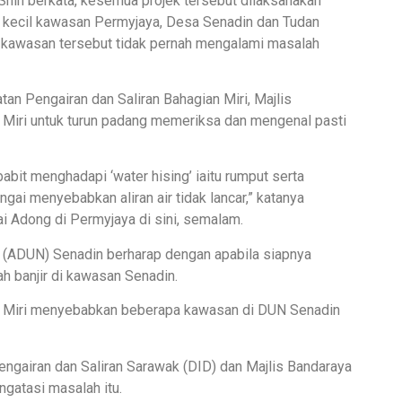
hin berkata, kesemua projek tersebut dilaksanakan
n kecil kawasan Permyjaya, Desa Senadin dan Tudan
ni kawasan tersebut tidak pernah mengalami masalah
tan Pengairan dan Saliran Bahagian Miri, Majlis
 Miri untuk turun padang memeriksa dan mengenal pasti
abit menghadapi ‘water hising’ iaitu rumput serta
gai menyebabkan aliran air tidak lancar,” katanya
i Adong di Permyjaya di sini, semalam.
 (ADUN) Senadin berharap dengan apabila siapnya
ah banjir di kawasan Senadin.
nda Miri menyebabkan beberapa kawasan di DUN Senadin
engairan dan Saliran Sarawak (DID) dan Majlis Bandaraya
gatasi masalah itu.