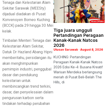
Tenaga dan Kelestarian Alam
Sekitar Sarawak (MEESty)
dijadual diadakan di Pusat
Konvensyen Borneo Kuching
(BCCK) pada 29 hingga 30 Mei
Tiga juara ungguli
kelak.
Pertandingan Peragaan
Kanak-Kanak Natcos
Timbalan Menteri Tenaga dan
2026
Kelestarian Alam Sekitar,
Utusan Sarawak
August 8, 2026
Datuk Dr Hazland Abang Hipni
KUCHING: Pertandingan
memberitahu, persidangan itu
Peragaan Kanak-Kanak Natcos
akan menghimpunkan
2026 Edisi Ke-4: Busana Kreatif
pemimpin industri, penggubal
Warisan Merdeka berlangsung
dasar dan pendukung
meriah di Pusat Beli-Belah The
kelestarian untuk
Hills, di
membincangkan trend terkini,
dasar, dan penyelesaian dalam
pengurusan karbon serta
tindakan terhadap perubahan