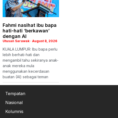
Fahmi nasihat ibu bapa
hati-hati ‘berkawan’
dengan AI
Utusan Sarawak
August 8, 2026
KUALA LUMPUR: Ibu bapa perlu
lebih berhati-hati dan
mengambil tahu sekiranya anak-
anak mereka mula
menggunakan kecerdasan
buatan (AI) sebagai teman
Tempatan
Nasional
Kolumnis