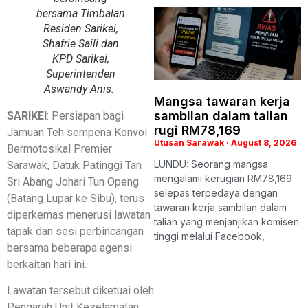
bersama Timbalan
Residen Sarikei,
Shafrie Saili dan
KPD Sarikei,
Superintenden
Aswandy Anis.
Mangsa tawaran kerja
sambilan dalam talian
SARIKEI
: Persiapan bagi
rugi RM78,169
Jamuan Teh sempena Konvoi
Utusan Sarawak
August 8, 2026
Bermotosikal Premier
LUNDU: Seorang mangsa
Sarawak, Datuk Patinggi Tan
mengalami kerugian RM78,169
Sri Abang Johari Tun Openg
selepas terpedaya dengan
(Batang Lupar ke Sibu), terus
tawaran kerja sambilan dalam
diperkemas menerusi lawatan
talian yang menjanjikan komisen
tapak dan sesi perbincangan
tinggi melalui Facebook,
bersama beberapa agensi
berkaitan hari ini.
Lawatan tersebut diketuai oleh
Pengarah Unit Keselamatan