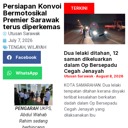
Persiapan Konvoi
TERKINI
Bermotosikal
Premier Sarawak
terus diperkemas
Utusan Sarawak
July 7, 2026
TENGAH
,
WILAYAH
Dua lelaki ditahan, 12
Facebook
saman dikeluarkan
dalam Op Bersepadu
Cegah Jenayah
WhatsApp
Utusan Sarawak
August 8, 2026
KOTA SAMARAHAN: Dua lelaki
tempatan ditahan kerana disyaki
terlibat kesalahan berkaitan
dadah dalam Op Bersepadu
PENGARAH
UKPS,
Cegah Jenayah yang
Abdul Wahab
dilaksanakan Ibu
Rahim sedang
berbincang