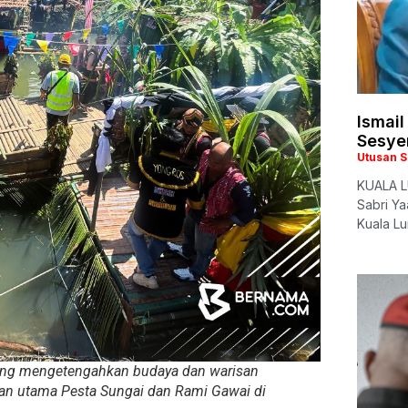
Ismai
Sesye
Utusan 
KUALA L
Sabri Y
Kuala L
yang mengetengahkan budaya dan warisan
kan utama Pesta Sungai dan Rami Gawai di