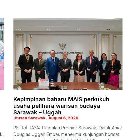
Kepimpinan baharu MAIS perkukuh
usaha pelihara warisan budaya
Sarawak – Uggah
Utusan Sarawak
August 6, 2026
PETRA JAYA: Timbalan Premier Sarawak, Datuk Amar
k,
Douglas Uggah Embas menerima kunjungan hormat