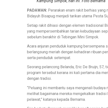
Kampung Simpok, hari ini. Foto Bernama
PADAWAN:
Perarakan enam rakit berhias yang
Bidayuh Bisapug menjadi tarikan utama Pesta Sun
Setiap rakit dihiasi dengan elemen tradisional B
yang mempersembahkan tarian kebudayaan sepanj
sebelum berakhir di Tebingan Mini Simpok.
Acara anjuran penduduk kampung bersempena samb
berlangsung meriah dengan kehadiran ribuan pen
serta penduduk setempat.
Seorang pelancong Belanda, Eric De Bruijn, 57, 
program tersebut kerana ini kali pertama dia 
dengan tradisi.
“Peluang ini membantu saya mengenali budaya 
melihat bagaimana mereka mengekalkan tradisi
pelawat,” katanya kepada Bernama.