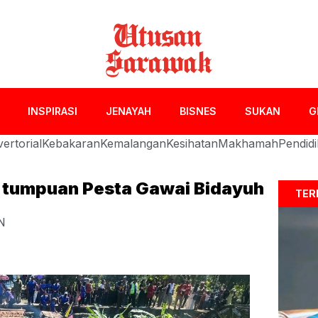
INSPIRASI
JENAYAH
BISNES
SUKAN
G
ertorial
Kebakaran
Kemalangan
Kesihatan
Makhamah
Pendid
di tumpuan Pesta Gawai Bidayuh
TER
N