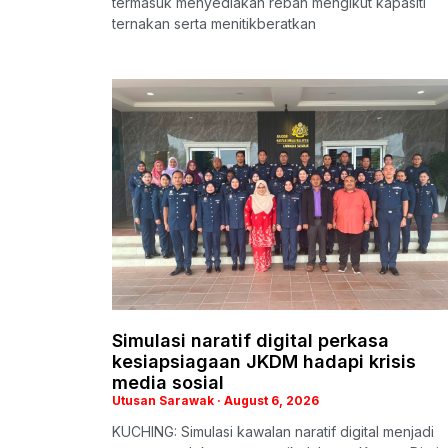
termasuk menyediakan reban mengikut kapasiti
ternakan serta menitikberatkan
Simulasi naratif digital perkasa
kesiapsiagaan JKDM hadapi krisis
media sosial
Utusan Sarawak
August 6, 2026
KUCHING: Simulasi kawalan naratif digital menjadi