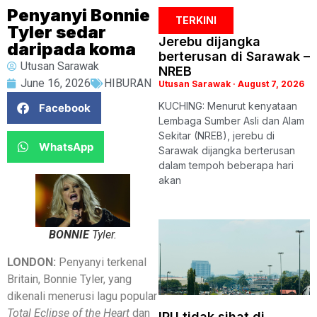
Penyanyi Bonnie
TERKINI
Tyler sedar
Jerebu dijangka
daripada koma
berterusan di Sarawak –
Utusan Sarawak
NREB
June 16, 2026
HIBURAN
Utusan Sarawak
August 7, 2026
KUCHING: Menurut kenyataan
Facebook
Lembaga Sumber Asli dan Alam
Sekitar (NREB), jerebu di
WhatsApp
Sarawak dijangka berterusan
dalam tempoh beberapa hari
akan
BONNIE
Tyler.
LONDON:
Penyanyi terkenal
Britain, Bonnie Tyler, yang
dikenali menerusi lagu popular
Total Eclipse of the Heart
dan
IPU tidak sihat di