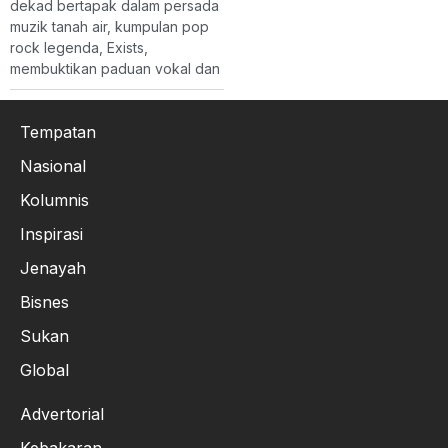
dekad bertapak dalam persada
muzik tanah air, kumpulan pop
rock legenda, Exists,
membuktikan paduan vokal dan
Tempatan
Nasional
Kolumnis
Inspirasi
Jenayah
Bisnes
Sukan
Global
Advertorial
Kebakaran