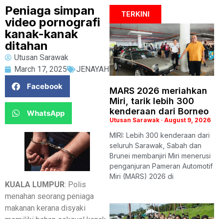
Peniaga simpan
TERKINI
video pornografi
kanak-kanak
ditahan
Utusan Sarawak
March 17, 2025
JENAYAH
Facebook
MARS 2026 meriahkan
Miri, tarik lebih 300
kenderaan dari Borneo
WhatsApp
Utusan Sarawak
August 9, 2026
MIRI: Lebih 300 kenderaan dari
seluruh Sarawak, Sabah dan
Brunei membanjiri Miri menerusi
penganjuran Pameran Automotif
Miri (MARS) 2026 di
KUALA LUMPUR
: Polis
menahan seorang peniaga
makanan kerana disyaki