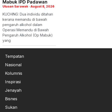
Mabuk IPD Padawan
Utusan Sarawak
August 8, 2026
KUCHING: Dua individu ditahan
kerana memandu di bawah
pengaruh alkohol dalam
Operasi Memandu di Bawah
Pengaruh Alkohol (Op Mabuk)
yang
Tempatan
Nasional
Kolumnis
Inspirasi
Jenayah
Bisnes
Sukan