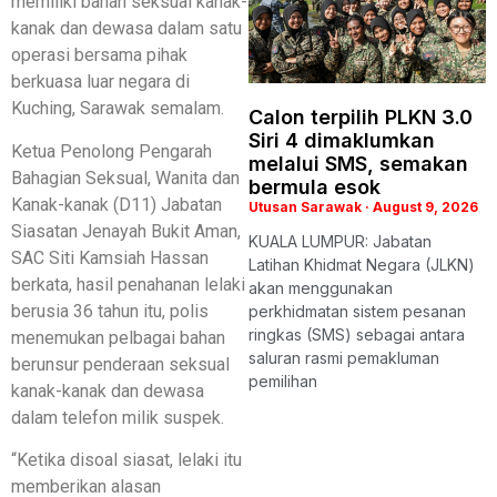
memiliki bahan seksual kanak-
kanak dan dewasa dalam satu
operasi bersama pihak
berkuasa luar negara di
Kuching, Sarawak semalam.
Calon terpilih PLKN 3.0
Siri 4 dimaklumkan
Ketua Penolong Pengarah
melalui SMS, semakan
Bahagian Seksual, Wanita dan
bermula esok
Kanak-kanak (D11) Jabatan
Utusan Sarawak
August 9, 2026
Siasatan Jenayah Bukit Aman,
KUALA LUMPUR: Jabatan
SAC Siti Kamsiah Hassan
Latihan Khidmat Negara (JLKN)
berkata, hasil penahanan lelaki
akan menggunakan
berusia 36 tahun itu, polis
perkhidmatan sistem pesanan
ringkas (SMS) sebagai antara
menemukan pelbagai bahan
saluran rasmi pemakluman
berunsur penderaan seksual
pemilihan
kanak-kanak dan dewasa
dalam telefon milik suspek.
“Ketika disoal siasat, lelaki itu
memberikan alasan