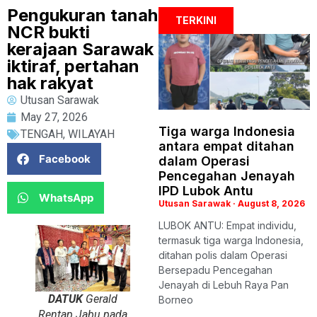
Pengukuran tanah
TERKINI
NCR bukti
kerajaan Sarawak
iktiraf, pertahan
hak rakyat
Utusan Sarawak
May 27, 2026
Tiga warga Indonesia
TENGAH
,
WILAYAH
antara empat ditahan
Facebook
dalam Operasi
Pencegahan Jenayah
IPD Lubok Antu
WhatsApp
Utusan Sarawak
August 8, 2026
LUBOK ANTU: Empat individu,
termasuk tiga warga Indonesia,
ditahan polis dalam Operasi
Bersepadu Pencegahan
Jenayah di Lebuh Raya Pan
DATUK
Gerald
Borneo
Rentap Jabu pada