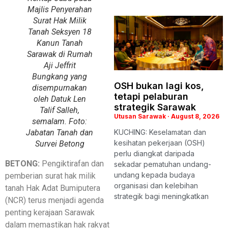
Majlis Penyerahan
Surat Hak Milik
Tanah Seksyen 18
Kanun Tanah
Sarawak di Rumah
Aji Jeffrit
Bungkang yang
OSH bukan lagi kos,
disempurnakan
tetapi pelaburan
oleh Datuk Len
strategik Sarawak
Talif Salleh,
Utusan Sarawak
August 8, 2026
semalam. Foto:
Jabatan Tanah dan
KUCHING: Keselamatan dan
kesihatan pekerjaan (OSH)
Survei Betong
perlu diangkat daripada
BETONG:
Pengiktirafan dan
sekadar pematuhan undang-
undang kepada budaya
pemberian surat hak milik
organisasi dan kelebihan
tanah Hak Adat Bumiputera
strategik bagi meningkatkan
(NCR) terus menjadi agenda
penting kerajaan Sarawak
dalam memastikan hak rakyat