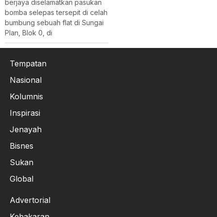
berjaya diselamatkan pasukan
bomba selepas tersepit di celah
bumbung sebuah flat di Sungai
Plan, Blok 0, di
Tempatan
Nasional
Kolumnis
Inspirasi
Jenayah
Bisnes
Sukan
Global
Advertorial
Kebakaran