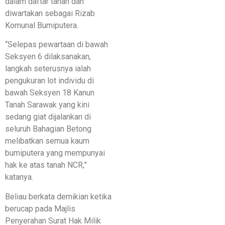
dalam daftar tanah dan
diwartakan sebagai Rizab
Komunal Bumiputera.
“Selepas pewartaan di bawah
Seksyen 6 dilaksanakan,
langkah seterusnya ialah
pengukuran lot individu di
bawah Seksyen 18 Kanun
Tanah Sarawak yang kini
sedang giat dijalankan di
seluruh Bahagian Betong
melibatkan semua kaum
bumiputera yang mempunyai
hak ke atas tanah NCR,”
katanya.
Beliau berkata demikian ketika
berucap pada Majlis
Penyerahan Surat Hak Milik