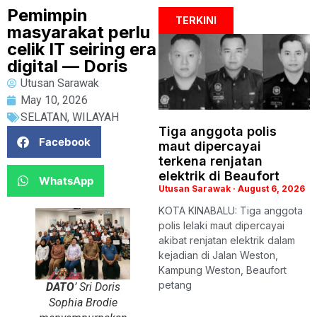
Pemimpin
TERKINI
masyarakat perlu
celik IT seiring era
digital — Doris
Utusan Sarawak
May 10, 2026
SELATAN
,
WILAYAH
Tiga anggota polis
Facebook
maut dipercayai
terkena renjatan
elektrik di Beaufort
WhatsApp
Utusan Sarawak
August 6, 2026
KOTA KINABALU: Tiga anggota
polis lelaki maut dipercayai
akibat renjatan elektrik dalam
kejadian di Jalan Weston,
Kampung Weston, Beaufort
petang
DATO
’ Sri Doris
Sophia Brodie