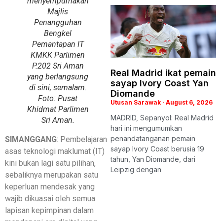
menyempurnakan
Majlis
Penangguhan
Bengkel
Pemantapan IT
KMKK Parlimen
P.202 Sri Aman
Real Madrid ikat pemain
yang berlangsung
sayap Ivory Coast Yan
di sini, semalam.
Diomande
Foto: Pusat
Utusan Sarawak
August 6, 2026
Khidmat Parlimen
MADRID, Sepanyol: Real Madrid
Sri Aman.
hari ini mengumumkan
penandatanganan pemain
SIMANGGANG
: Pembelajaran
sayap Ivory Coast berusia 19
asas teknologi maklumat (IT)
tahun, Yan Diomande, dari
kini bukan lagi satu pilihan,
Leipzig dengan
sebaliknya merupakan satu
keperluan mendesak yang
wajib dikuasai oleh semua
lapisan kepimpinan dalam