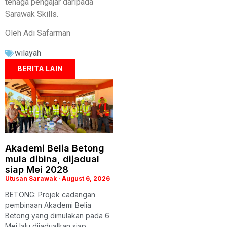
tenaga pengajar daripada
Sarawak Skills.
Oleh Adi Safarman
wilayah
BERITA LAIN
Akademi Belia Betong
mula dibina, dijadual
siap Mei 2028
Utusan Sarawak
August 6, 2026
BETONG: Projek cadangan
pembinaan Akademi Belia
Betong yang dimulakan pada 6
Mei lalu dijadualkan siap